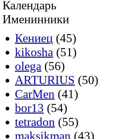
Календарь
Именинники
Кениец
(45)
kikosha
(51)
olega
(56)
ARTURIUS
(50)
CarMen
(41)
bor13
(54)
tetradon
(55)
maksikman
(43)