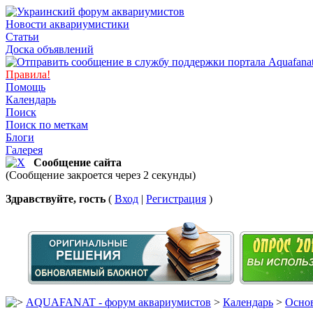
Новости аквариумистики
Статьи
Доска объявлений
Правила!
Помощь
Календарь
Поиск
Поиск по меткам
Блоги
Галерея
Сообщение сайта
(Сообщение закроется через 2 секунды)
Здравствуйте, гость
(
Вход
|
Регистрация
)
AQUAFANAT - форум аквариумистов
>
Календарь
>
Основ