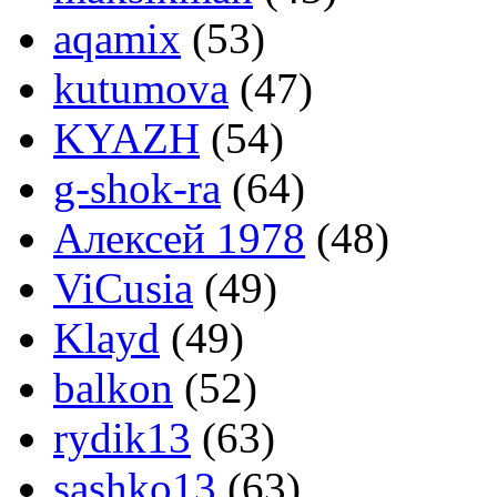
aqamix
(53)
kutumova
(47)
KYAZH
(54)
g-shok-ra
(64)
Алексей 1978
(48)
ViCusia
(49)
Klayd
(49)
balkon
(52)
rydik13
(63)
sashko13
(63)