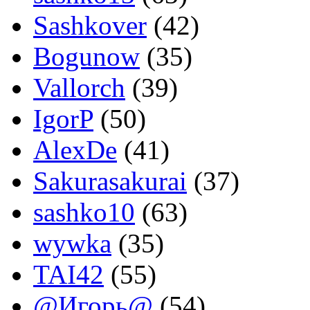
Sashkover
(42)
Bogunow
(35)
Vallorch
(39)
IgorP
(50)
AlexDe
(41)
Sakurasakurai
(37)
sashko10
(63)
wywka
(35)
TAI42
(55)
@Игорь@
(54)