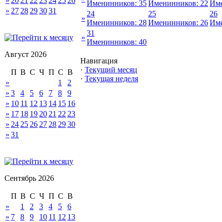
»
20
21
22
23
24
25
26
Именинников: 35
Именинников: 22
Име
»
27
28
29
30
31
24
25
26
»
Именинников: 28
Именинников: 26
Име
31
»
Именинников: 40
Август 2026
Навигация
·
Текущий месяц
П
В
С
Ч
П
С
В
·
Текущая неделя
»
1
2
»
3
4
5
6
7
8
9
»
10
11
12
13
14
15
16
»
17
18
19
20
21
22
23
»
24
25
26
27
28
29
30
»
31
Сентябрь 2026
П
В
С
Ч
П
С
В
»
1
2
3
4
5
6
»
7
8
9
10
11
12
13