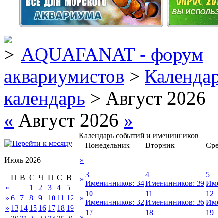
AQUAFANAT - форум
аквариумистов
>
Календа
календарь
> Август 2026
«
Август 2026
»
Календарь событий и именинников
Понедельник
Вторник
Сре
Июль 2026
»
3
4
5
П
В
С
Ч
П
С
В
»
Именинников: 34
Именинников: 39
Име
»
1
2
3
4
5
10
11
12
»
6
7
8
9
10
11
12
»
Именинников: 32
Именинников: 36
Име
»
13
14
15
16
17
18
19
17
18
19
»