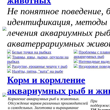
животных
Не понятное поведение, б
идентификация, методы
лечения аквариумных рыб
акватеррариумных жив
Белые точки на рыбках
Проблемы с плавн
аквариумных рыб
Травмы, язвы, дырки, опухоли на
рыбках
Нитевидные выдел
Раздутие, ерошенье чешуи у рыб
Нездоровое повед
Налёты, пятна, "вата" на рыбе
Корм и кормление
аквариумных рыб и жи
Кормление аквариумных рыб и животных.
При
Обсуждение кормов различных производителей
поддержке
и самодельных. Заготовка и выращивание
ТМ Золота