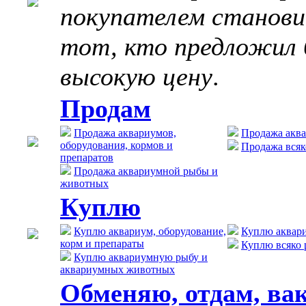
покупателем станов
тот, кто предложил 
высокую цену
.
Продам
Продажа аквариумов,
Продажа акв
оборудования, кормов и
Продажа всяк
препаратов
Продажа аквариумной рыбы и
животных
Куплю
Куплю аквариум, оборудование,
Куплю аквар
корм и препараты
Куплю всяко 
Куплю аквариумную рыбу и
аквариумных животных
Обменяю, отдам, ва