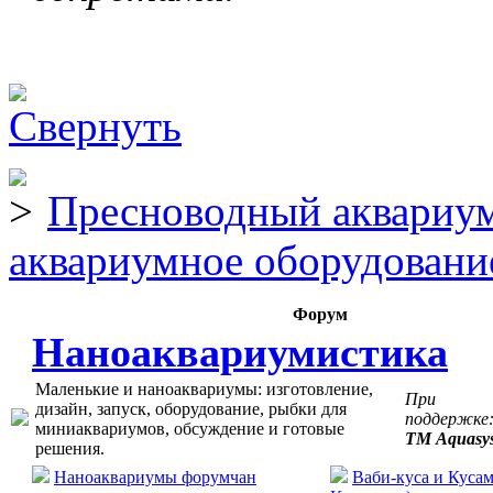
Пресноводный аквариум
аквариумное оборудовани
Форум
Наноаквариумистика
Маленькие и наноаквариумы: изготовление,
При
дизайн, запуск, оборудование, рыбки для
поддержке
миниаквариумов, обсуждение и готовые
ТМ Aquasy
решения.
Наноаквариумы форумчан
Ваби-куса и Кусам