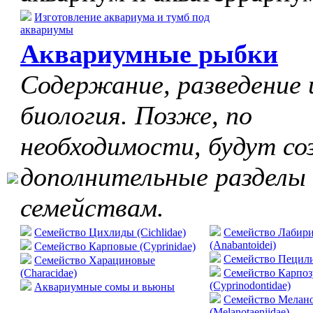
Изготовление аквариума и тумб под
аквариумы
Аквариумные рыбки
Содержание, разведение 
биология. Позже, по
необходимости, будут со
дополнительные разделы
семействам.
Семейство Цихлиды (Cichlidae)
Семейство Лабир
(Anabantoidei)
Семейство Карповые (Cyprinidae)
Cемейство Пецилие
Семейство Харациновые
(Characidae)
Семейство Карпо
(Cyprinodontidae)
Аквариумные сомы и вьюны
Семейство Мелан
(Melanotaeniidae)