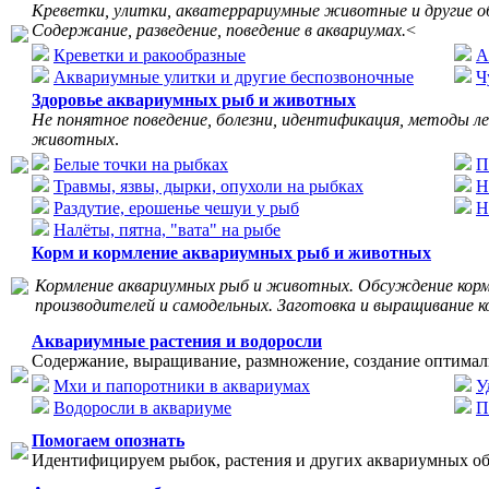
Креветки, улитки, акватеррариумные животные и другие о
Содержание, разведение, поведение в аквариумах.
<
Креветки и ракообразные
А
Аквариумные улитки и другие беспозвоночные
Ч
Здоровье аквариумных рыб и животных
Не понятное поведение, болезни, идентификация, методы л
животных
.
Белые точки на рыбках
П
Травмы, язвы, дырки, опухоли на рыбках
Н
Раздутие, ерошенье чешуи у рыб
Н
Налёты, пятна, "вата" на рыбе
Корм и кормление аквариумных рыб и животных
Кормление аквариумных рыб и животных. Обсуждение корм
производителей и самодельных. Заготовка и выращивание к
Аквариумные растения и водоросли
Содержание, выращивание, размножение, создание оптимал
Мхи и папоротники в аквариумах
У
Водоросли в аквариуме
П
Помогаем опознать
Идентифицируем рыбок, растения и других аквариумных об