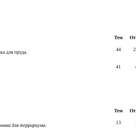
Тем
От
44
2
ка для пруда.
41
Тем
От
13
хника для террариума.