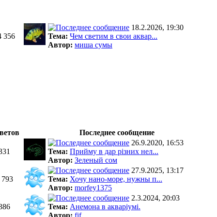
18.2.2026, 19:30
4 356
Тема:
Чем светим в свои аквар...
Автор:
миша сумы
ветов
Последнее сообщение
26.9.2020, 16:53
331
Тема:
Прийму в дар різних нел...
Автор:
Зеленый сом
27.9.2025, 13:17
 793
Тема:
Хочу нано-море, нужны п...
Автор:
morfey1375
2.3.2024, 20:03
386
Тема:
Анемона в акваріумі.
Автор:
fif