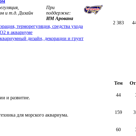
мом
егуляция,
При
м и т.д. Дизайн
поддержке:
ИМ Арована
2 383
4
эрация, терморегуляция, средства ухода
O2 в аквариуме
квариумный дизайн, декорации и грунт
Тем
От
44
и и развитие.
159
3
техника для морского аквариума.
60