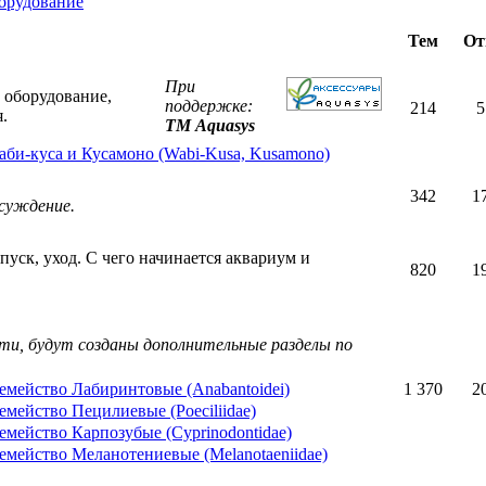
орудование
Тем
От
При
 оборудование,
поддержке:
214
5
.
ТМ Aquasys
аби-куса и Кусамоно (Wabi-Kusa, Kusamono)
342
1
бсуждение.
уск, уход. С чего начинается аквариум и
820
1
сти, будут созданы дополнительные разделы по
емейство Лабиринтовые (Anabantoidei)
1 370
2
емейство Пецилиевые (Poeciliidae)
емейство Карпозубые (Cyprinodontidae)
емейство Меланотениевые (Melanotaeniidae)