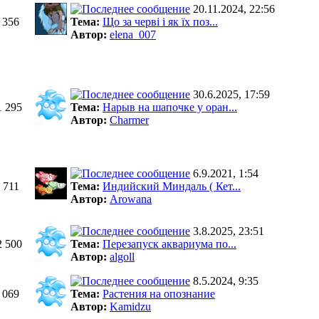
20.11.2024, 22:56
 356
Тема:
Що за черві і як їх поз...
Автор:
elena_007
30.6.2025, 17:59
1 295
Тема:
Нарыв на шапочке у оран...
Автор:
Charmer
6.9.2021, 1:54
 711
Тема:
Индийский Миндаль ( Кет...
Автор:
Arowana
3.8.2025, 23:51
2 500
Тема:
Перезапуск аквариума по...
Автор:
algoll
8.5.2024, 9:35
 069
Тема:
Растения на опознание
Автор:
Kamidzu