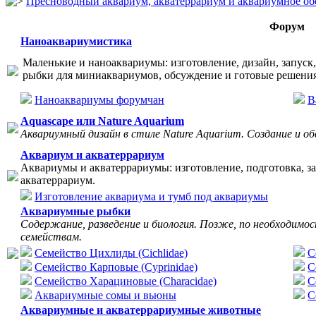
Пресноводный аквариум, акватеррариум и аквариумное об
Форум
Наноаквариумистика
Маленькие и наноаквариумы: изготовление, дизайн, запуск,
рыбки для миниаквариумов, обсуждение и готовые решения
Наноаквариумы форумчан
В
Aquascape или Nature Aquarium
Аквариумный дизайн в стиле Nature Aquarium. Создание и о
Аквариум и акватеррариум
Аквариумы и акватеррариумы: изготовление, подготовка, зап
акватеррариум.
Изготовление аквариума и тумб под аквариумы
Аквариумные рыбки
Содержание, разведение и биология. Позже, по необходимо
семействам.
Семейство Цихлиды (Cichlidae)
С
Семейство Карповые (Cyprinidae)
C
Семейство Харациновые (Characidae)
С
Аквариумные сомы и вьюны
С
Аквариумные и акватеррариумные животные