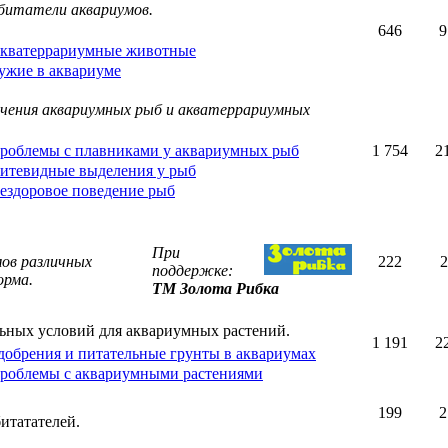
битатели аквариумов.
646
9
кватеррариумные животные
ужие в аквариуме
ечения аквариумных рыб и акватеррариумных
роблемы с плавниками у аквариумных рыб
1 754
2
итевидные выделения у рыб
ездоровое поведение рыб
При
ов различных
222
2
поддержке:
орма.
ТМ Золота Рибка
ьных условий для аквариумных растений.
1 191
2
добрения и питательные грунты в аквариумах
роблемы с аквариумными растениями
199
2
итатателей.