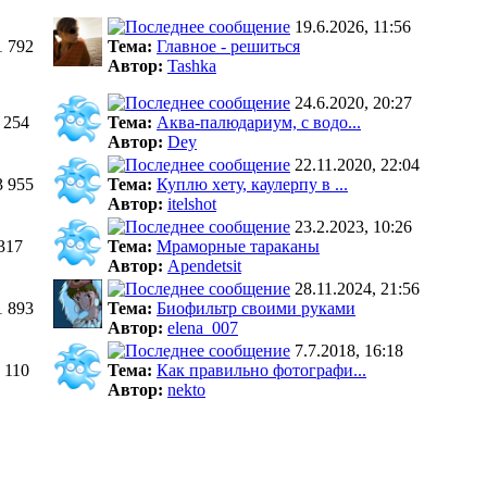
19.6.2026, 11:56
1 792
Тема:
Главное - решиться
Автор:
Tashka
24.6.2020, 20:27
 254
Тема:
Аква-палюдариум, с водо...
Автор:
Dey
22.11.2020, 22:04
3 955
Тема:
Куплю хету, каулерпу в ...
Автор:
itelshot
23.2.2023, 10:26
317
Тема:
Мраморные тараканы
Автор:
Apendetsit
28.11.2024, 21:56
1 893
Тема:
Биофильтр своими руками
Автор:
elena_007
7.7.2018, 16:18
 110
Тема:
Как правильно фотографи...
Автор:
nekto