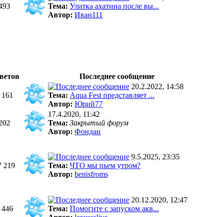
493
Тема:
Улитка ахатина после вы...
Автор:
Иван111
ветов
Последнее сообщение
20.2.2022, 14:58
 161
Тема:
Aqua Fest представляет ...
Автор:
Юрий77
17.4.2020, 11:42
202
Тема:
Закрытый форум
Автор:
Фондан
9.5.2025, 23:35
7 219
Тема:
ЧТО мы пьем утром?
Автор:
benisfroms
20.12.2020, 12:47
 446
Тема:
Помогите с запуском акв...