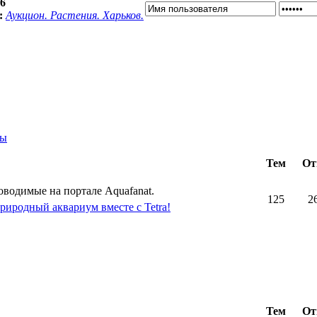
36
:
Аукцион. Растения. Харьков.
ты
Тем
От
оводимые на портале Aquafanat.
125
2
риродный аквариум вместе с Tetra!
Тем
От