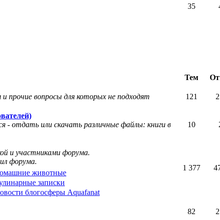
35
Тем
От
 и прочие вопросы для которых не подходят
121
2
вателей)
я - отдать или скачать различные файлы: книги в
10
кой и участниками форума.
ил форума.
1 377
4
омашние животные
улинарные записки
овости блогосферы Aquafanat
82
2