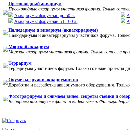
Пресноводный аквариум
Пресноводные аквариумы участников форума. Только готов
Аквариумы форумчан до 50 л.
А
Аквариумы форумчан 51-100 л.
А
Палюдариум и вивариум (акватеррариум)
Палюдариумы и акватеррариумы участников форума. Только
Морской аквариум
Морские аквариумы участников форума. Только готовые пр
Террариум
Террариумы участников форума. Только готовые проекты дл
Очумелые ручки аквариумистов
Доработка и разработка аквариумного оборудования. Только
Фотографируем и снимаем видео, секреты съёмки и обзо
Выбираем технику для фото- и видеосъёмки. Фотографируем