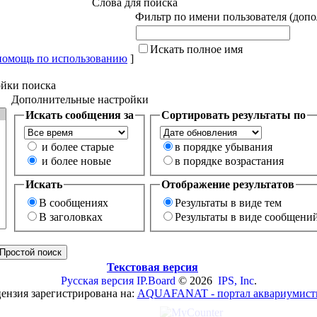
Слова для поиска
Фильтр по имени пользователя (доп
Искать полное имя
помощь по использованию
]
йки поиска
Дополнительные настройки
Искать сообщения за
Сортировать результаты по
и более старые
в порядке убывания
и более новые
в порядке возрастания
Искать
Отображение результатов
В сообщениях
Результаты в виде тем
В заголовках
Результаты в виде сообщени
Текстовая версия
Русская версия
IP.Board
© 2026
IPS, Inc
.
ензия зарегистрирована на:
AQUAFANAT - портал аквариумист