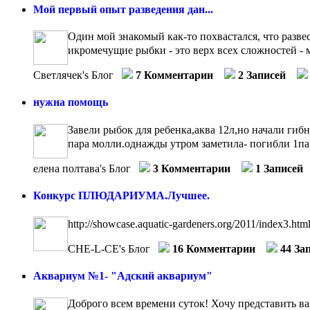
Мой первый опыт разведения дан...
Один мой знакомый как-то похвастался, что развес
икромечущие рыбки - это верх всех сложностей - мн
Светлячек's Блог
7 Комментарии
2 Записей
нужна помощь
Завели рыбок для ребенка,аква 12л,но начали гибн
пара молли.однажды утром заметила- погибли 1пара
елена полтава's Блог
3 Комментарии
1 Записей
Конкурс ПЛЮДАРИУМА.Лучшее.
http://showcase.aquatic-gardeners.org/2011/index3.htm
CHE-L-CE's Блог
16 Комментарии
44 За
Аквариум №1- "Адский аквариум"
Доброго всем времени суток! Хочу представить вам