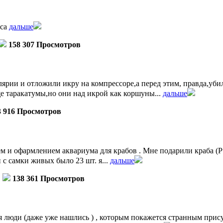
уса
дальше
158 307 Просмотров
ярии и отложили икру на компрессоре,а перед этим, правда,убил
е таракатумы,но они над икрой как коршуны...
дальше
3 916 Просмотров
 и офармлением аквариума для крабов . Мне подарили краба (Pt
ли с самки живых было 23 шт. я...
дальше
138 361 Просмотров
 люди (даже уже нашлись ) , которым покажется странным прису