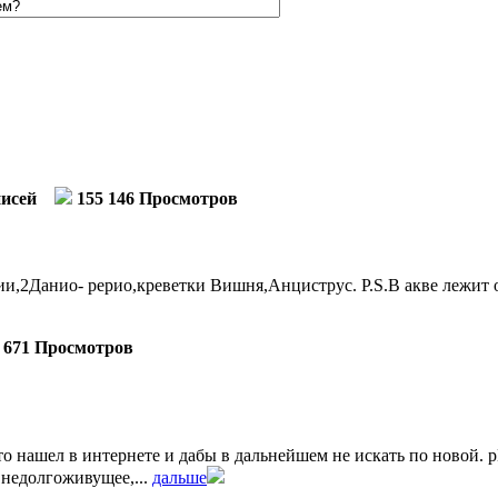
писей
155 146 Просмотров
,2Данио- рерио,креветки Вишня,Анциструс. P.S.В акве лежит о
 671 Просмотров
 нашел в интернете и дабы в дальнейшем не искать по новой. pH м
 недолгоживущее,...
дальше