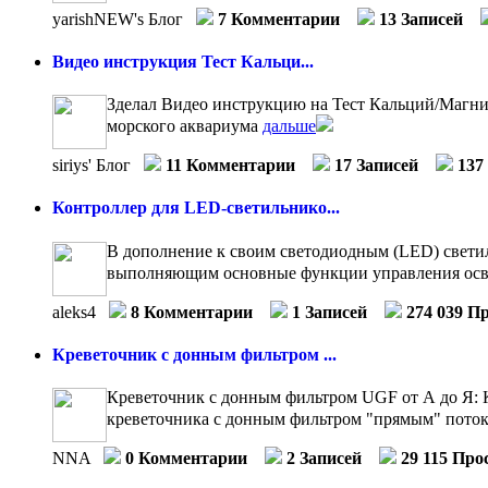
yarishNEW's Блог
7 Комментарии
13 Записей
Видео инструкция Тест Кальци...
Зделал Видео инструкцию на Тест Кальций/Магний 
морского аквариума
дальше
siriys' Блог
11 Комментарии
17 Записей
137
Контроллер для LED-светильнико...
В дополнение к своим светодиодным (LED) свети
выполняющим основные функции управления осв
aleks4
8 Комментарии
1 Записей
274 039 П
Креветочник с донным фильтром ...
Креветочник с донным фильтром UGF от А до Я: К
креветочника с донным фильтром "прямым" потоко
NNA
0 Комментарии
2 Записей
29 115 Про