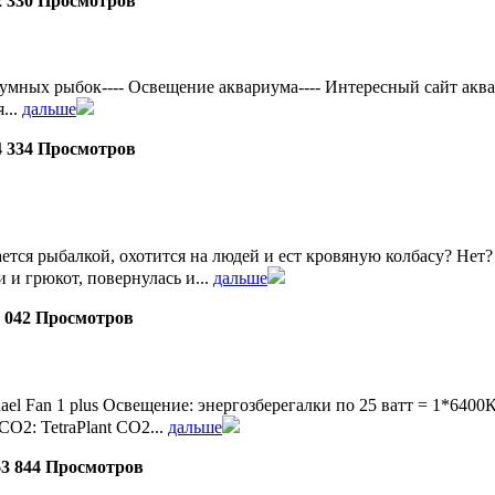
2 330 Просмотров
ых рыбок---- Освещение аквариума---- Интересный сайт аквадизай
...
дальше
4 334 Просмотров
ется рыбалкой, охотится на людей и ест кровяную колбасу? Нет? А
 и грюкот, повернулась и...
дальше
0 042 Просмотров
uael Fan 1 plus Освещение: энергозберегалки по 25 ватт = 1*
СО2: TetraPlant СО2...
дальше
63 844 Просмотров