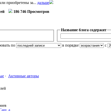
ли приобретены за...
дальше
сей
186 746 Просмотров
Название блога содержит
ровать по
в порядке
с
ые
·
Активные авторы
елей
риев
Саш_а