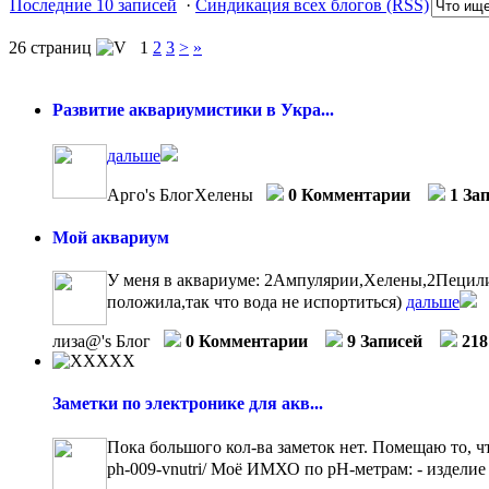
Последние 10 записей
·
Синдикация всех блогов (RSS)
26 страниц
1
2
3
>
»
Развитие аквариумистики в Укра...
дальше
Арго's БлогХелены
0 Комментарии
1 За
Мой аквариум
У меня в аквариуме: 2Ампулярии,Хелены,2Пецилии
положила,так что вода не испортиться)
дальше
лиза@'s Блог
0 Комментарии
9 Записей
218
Заметки по электронике для акв...
Пока большого кол-ва заметок нет. Помещаю то, что
ph-009-vnutri/ Моё ИМХО по рН-метрам: - изделие