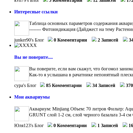
kvn79's Блог
5 Комментарии
12 Записей
17
Интересные ссылки
Таблица основных параметров содержания аквариумн
-------- Фитоиндикация (Дайджест на тему Растения
junker90's Блог
0 Комментарии
2 Записей
3
Вы не поверите....
Вы поверите, если вам скажут, что богомол занима
Как-то я услышана в рачатнике непонятный плески
сура's Блог
85 Комментарии
34 Записей
37
Мои аквариумы
Аквариум: Minjiang Объем: 70 литров Фильтр: Aq
GRUNT слой 1-2 см, слой черного базальта 3-4 см 
Юля123's Блог
0 Комментарии
1 Записей
1