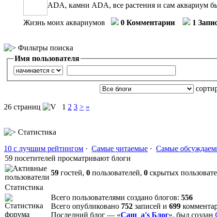
ADA, камни ADA, все растения и сам аквариум бы
Жизнь моих аквариумов
0 Комментарии
1 Запи
Фильтры поиска
Имя пользователя
сорти
26 страниц
1
2
3
>
»
Статистика
10 с лучшим рейтингом
·
Самые читаемые
·
Самые обсуждаем
59 посетителей просматривают блоги
59
гостей,
0
пользователей,
0
скрытых пользоват
Статистика
Всего пользователями создано блогов:
556
Всего опубликовано
752
записей и
699
коммента
Последний блог — «
Саш_а's Блог
», был создан