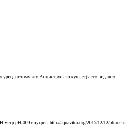
гурец ,потому что Анциструс его кушает(я его недавно
етр pH-009 внутри - http://aquavitro.org/2015/12/12/ph-metr-