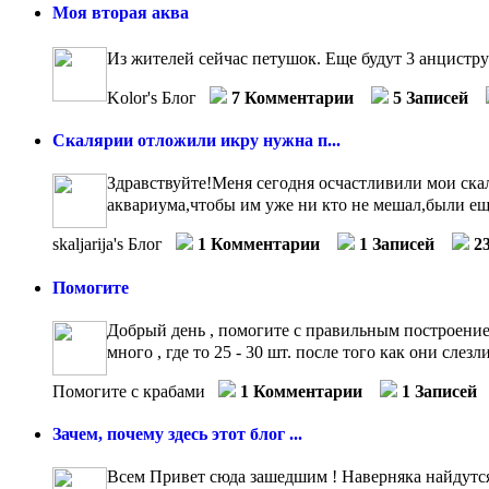
Моя вторая аква
Из жителей сейчас петушок. Еще будут 3 анцистр
Kolor's Блог
7 Комментарии
5 Записей
Скалярии отложили икру нужна п...
Здравствуйте!Меня сегодня осчастливили мои скал
аквариума,чтобы им уже ни кто не мешал,были ещ
skaljarija's Блог
1 Комментарии
1 Записей
2
Помогите
Добрый день , помогите с правильным построением
много , где то 25 - 30 шт. после того как они слез
Помогите с крабами
1 Комментарии
1 Записей
Зачем, почему здесь этот блог ...
Всем Привет сюда зашедшим ! Наверняка найдутся