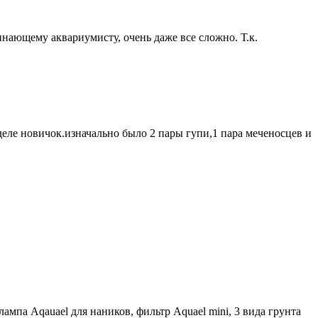
чинающему аквариумисту, очень даже все сложно. Т.к.
 деле новичок.изначально было 2 пары гупи,1 пара меченосцев и
лампа Aqauael для наников, фильтр Aquael mini, 3 вида грунта