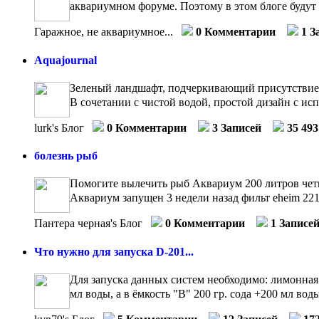
аквариумном форуме. Поэтому в этом блоге будут 
Гаражное, не аквариумное...
0 Комментарии
1 З
Aquajournal
Зеленый ландшафт, подчеркивающий присутствие во
В сочетании с чистой водой, простой дизайн с исп
lurk's Блог
0 Комментарии
3 Записей
35 49
болезнь рыб
Помогите вылечить рыб Аквариум 200 литров чет
Аквариум запущен 3 недели назад фильт eheim 2215
Пантера черная's Блог
0 Комментарии
1 Записе
Что нужно для запуска D-201...
Для запуска данных систем необходимо: лимонная 
мл воды, а в ёмкость "B" 200 гр. сода +200 мл воды