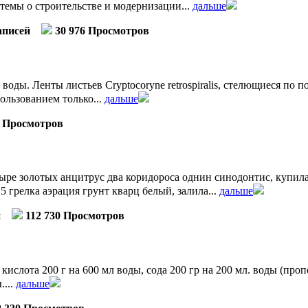
темы о строительстве и модернизации...
дальше
аписей
30 976 Просмотров
ды. Ленты листьев Cryptocoryne retrospiralis, стелющиеся по 
ользованием только...
дальше
3 Просмотров
ыре золотых анцитрус два коридороса однин синодонтис, купил
 грелка аэрация грунт кварц белый, залила...
дальше
й
112 730 Просмотров
кислота 200 г на 600 мл воды, сода 200 гр на 200 мл. воды (про
....
дальше