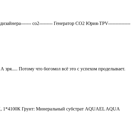
нера------- со2--------- Генератор СО2 Юрия-TPV---------------
 зря..... Потому что богомол всё это с успехом проделывает.
6400К, 1*4100К Грунт: Минеральный субстрат AQUAEL AQUA