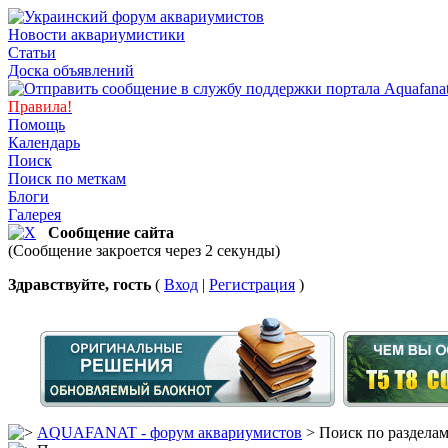
Новости аквариумистики
Статьи
Доска объявлений
Правила!
Помощь
Календарь
Поиск
Поиск по меткам
Блоги
Галерея
Сообщение сайта
(Сообщение закроется через 2 секунды)
Здравствуйте, гость
(
Вход
|
Регистрация
)
AQUAFANAT - форум аквариумистов
> Поиск по раздела