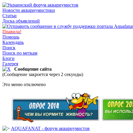
Новости аквариумистики
Статьи
Доска объявлений
Правила!
Помощь
Календарь
Поиск
Поиск по меткам
Блоги
Галерея
Сообщение сайта
(Сообщение закроется через 2 секунды)
Это меню отключено
AQUAFANAT - форум аквариумистов