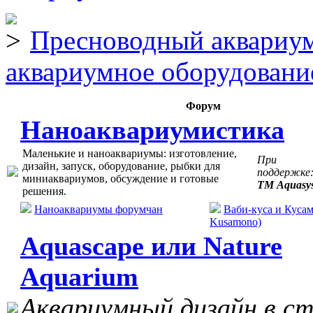
Пресноводный аквариум
аквариумное оборудовани
Форум
Наноаквариумистика
Маленькие и наноаквариумы: изготовление,
При
дизайн, запуск, оборудование, рыбки для
поддержке
миниаквариумов, обсуждение и готовые
ТМ Aquasy
решения.
Наноаквариумы форумчан
Ваби-куса и Кусам
Kusamono)
Aquascape или Nature
Aquarium
Аквариумный дизайн в с