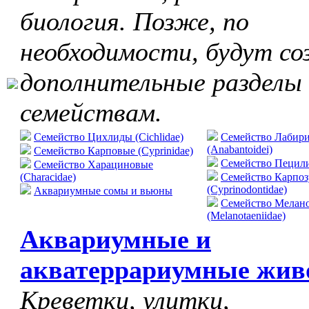
биология. Позже, по
необходимости, будут со
дополнительные разделы
семействам.
Семейство Цихлиды (Cichlidae)
Семейство Лабир
(Anabantoidei)
Семейство Карповые (Cyprinidae)
Cемейство Пецилие
Семейство Харациновые
(Characidae)
Семейство Карпо
(Cyprinodontidae)
Аквариумные сомы и вьюны
Семейство Мелан
(Melanotaeniidae)
Аквариумные и
акватеррариумные жив
Креветки, улитки,