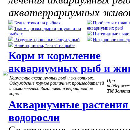
акватеррариумных жив
Белые точки на рыбках
Проблемы с плавн
аквариумных рыб
Травмы, язвы, дырки, опухоли на
рыбках
Нитевидные выдел
Раздутие, ерошенье чешуи у рыб
Нездоровое повед
Налёты, пятна, "вата" на рыбе
Корм и кормление
аквариумных рыб и жи
Кормление аквариумных рыб и животных.
При
Обсуждение кормов различных производителей
поддержке
и самодельных. Заготовка и выращивание
ТМ Золота
корма.
Аквариумные растения
водоросли