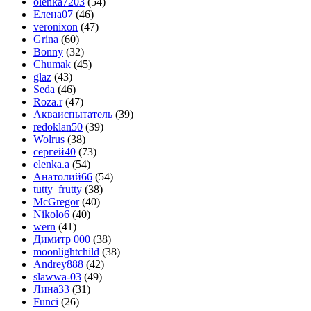
olenka7203
(54)
Елена07
(46)
veronixon
(47)
Grina
(60)
Bonny
(32)
Chumak
(45)
glaz
(43)
Seda
(46)
Roza.r
(47)
Акваиспытатель
(39)
redoklan50
(39)
Wolrus
(38)
сергей40
(73)
elenka.a
(54)
Анатолий66
(54)
tutty_frutty
(38)
McGregor
(40)
Nikolo6
(40)
wern
(41)
Димитр 000
(38)
moonlightchild
(38)
Andrey888
(42)
slawwa-03
(49)
Лина33
(31)
Funci
(26)