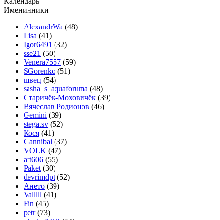
Календарь
Именинники
AlexandrWa
(48)
Lisa
(41)
Igor6491
(32)
sse21
(50)
Venera7557
(59)
SGorenko
(51)
швец
(54)
sasha_s_aquaforuma
(48)
Старичёк-Моховичёк
(39)
Вячеслав Родионов
(46)
Gemini
(39)
stega.sv
(52)
Кося
(41)
Gannibal
(37)
VOLK
(47)
art606
(55)
Paket
(30)
devrimdpt
(52)
Ането
(39)
Valllll
(41)
Fin
(45)
petr
(73)