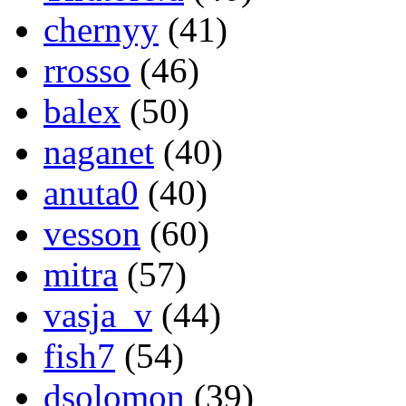
chernyy
(41)
rrosso
(46)
balex
(50)
naganet
(40)
anuta0
(40)
vesson
(60)
mitra
(57)
vasja_v
(44)
fish7
(54)
dsolomon
(39)