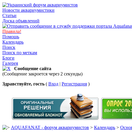
Новости аквариумистики
Статьи
Доска объявлений
Правила!
Помощь
Календарь
Поиск
Поиск по меткам
Блоги
Галерея
Сообщение сайта
(Сообщение закроется через 2 секунды)
Здравствуйте, гость
(
Вход
|
Регистрация
)
AQUAFANAT - форум аквариумистов
>
Календарь
>
Основ