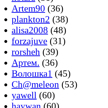
Artem90
(36)
plankton2
(38)
alisa2008
(48)
forzajuve
(31)
rorsheh
(39)
Артем.
(36)
Волошка1
(45)
Ch@meleon
(53)
yawell
(60)
haywan
(60)