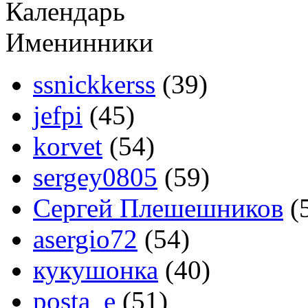
Календарь
Именинники
ssnickkerss
(39)
jefpi
(45)
korvet
(54)
sergey0805
(59)
Сергей Плешешников
(
asergio72
(54)
кукушонка
(40)
posta_e
(51)