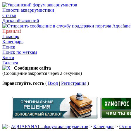
Новости аквариумистики
Статьи
Доска объявлений
Правила!
Помощь
Календарь
Поиск
Поиск по меткам
Блоги
Галерея
Сообщение сайта
(Сообщение закроется через 2 секунды)
Здравствуйте, гость
(
Вход
|
Регистрация
)
AQUAFANAT - форум аквариумистов
>
Календарь
>
Основ