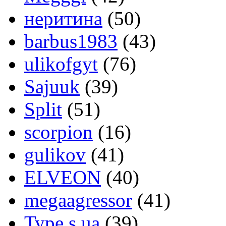
неритина
(50)
barbus1983
(43)
ulikofgyt
(76)
Sajuuk
(39)
Split
(51)
scorpion
(16)
gulikov
(41)
ELVEON
(40)
megaagressor
(41)
Type.s.ua
(39)