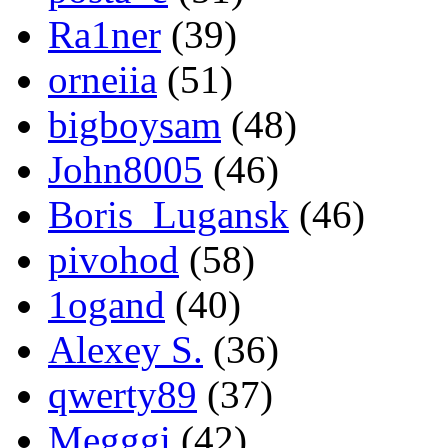
Ra1ner
(39)
orneiia
(51)
bigboysam
(48)
John8005
(46)
Boris_Lugansk
(46)
pivohod
(58)
1ogand
(40)
Alexey S.
(36)
qwerty89
(37)
Megggi
(42)