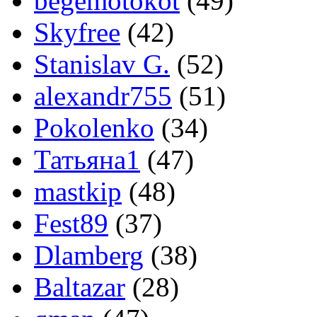
begemotokot
(49)
Skyfree
(42)
Stanislav G.
(52)
alexandr755
(51)
Pokolenko
(34)
Татьяна1
(47)
mastkip
(48)
Fest89
(37)
Dlamberg
(38)
Baltazar
(28)