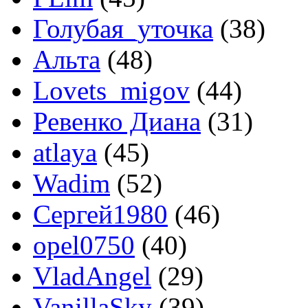
Голубая_уточка
(38)
Альта
(48)
Lovets_migov
(44)
Ревенко Диана
(31)
atlaya
(45)
Wadim
(52)
Сергей1980
(46)
opel0750
(40)
VladAngel
(29)
VanillaSky
(39)