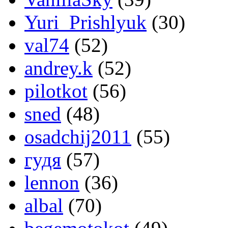
Yuri_Prishlyuk
(30)
val74
(52)
andrey.k
(52)
pilotkot
(56)
sned
(48)
osadchij2011
(55)
гудя
(57)
lennon
(36)
albal
(70)