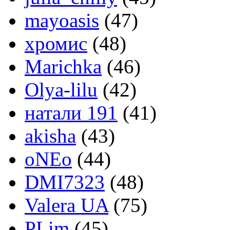
mayoasis
(47)
хромис
(48)
Marichka
(46)
Olya-lilu
(42)
натали 191
(41)
akisha
(43)
oNEo
(44)
DMI7323
(48)
Valera UA
(75)
PLim
(45)