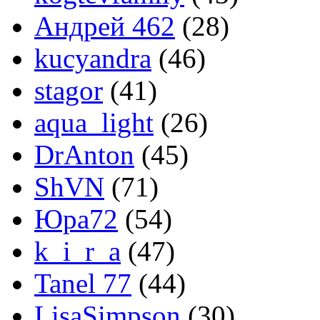
Андрей 462
(28)
kucyandra
(46)
stagor
(41)
aqua_light
(26)
DrAnton
(45)
ShVN
(71)
Юра72
(54)
k_i_r_a
(47)
Tanel 77
(44)
LisaSimpson
(30)