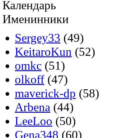
Календарь
Именинники
Sergey33
(49)
KeitaroKun
(52)
omkc
(51)
olkoff
(47)
maverick-dp
(58)
Arbena
(44)
LeeLoo
(50)
Gena348
(60)