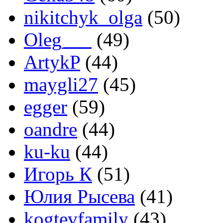
nikitchyk_olga
(50)
Oleg___
(49)
ArtykP
(44)
maygli27
(45)
egger
(59)
oandre
(44)
ku-ku
(44)
Игорь К
(51)
Юлия Рысева
(41)
kogtevfamily
(43)