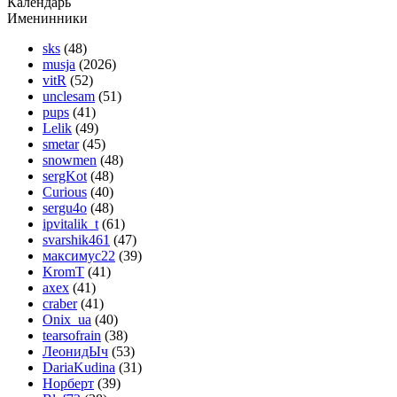
Календарь
Именинники
sks
(48)
musja
(2026)
vitR
(52)
unclesam
(51)
pups
(41)
Lelik
(49)
smetar
(45)
snowmen
(48)
sergKot
(48)
Curious
(40)
sergu4o
(48)
ipvitalik_t
(61)
svarshik461
(47)
максимус22
(39)
KromT
(41)
axex
(41)
craber
(41)
Onix_ua
(40)
tearsofrain
(38)
ЛеонидЫч
(53)
DariaKudina
(31)
Норберт
(39)