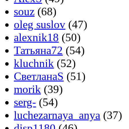
souz
(68)
oleg suslov
(47)
alexnik18
(50)
Татьяна72
(54)
kluchnik
(52)
СветланаS
(51)
morik
(39)
serg-
(54)
luchezarnaya_anya
(37)
disp1180
(46)