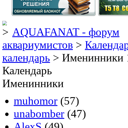
AQUAFANAT - форум
аквариумистов
>
Календа
календарь
> Именинники 
Календарь
Именинники
muhomor
(57)
unabomber
(47)
AlexS
(49)