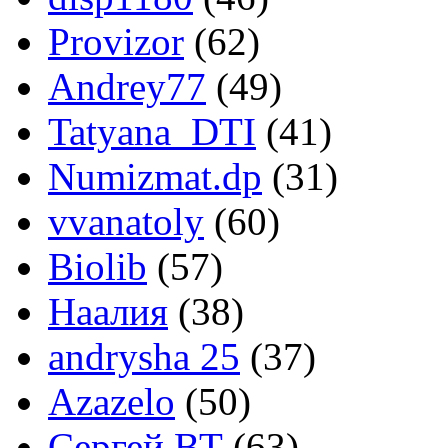
Provizor
(62)
Andrey77
(49)
Tatyana_DTI
(41)
Numizmat.dp
(31)
vvanatoly
(60)
Biolib
(57)
Наалия
(38)
andrysha 25
(37)
Azazelo
(50)
Сергей ВТ
(63)