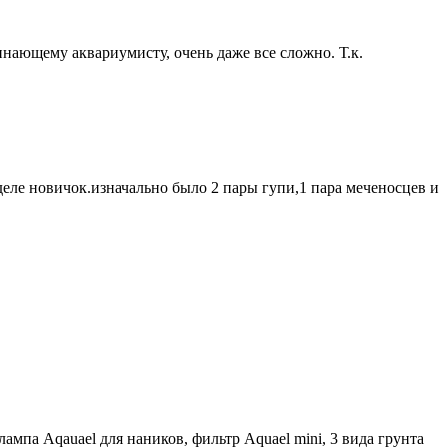
чинающему аквариумисту, очень даже все сложно. Т.к.
 деле новичок.изначально было 2 пары гупи,1 пара меченосцев и
лампа Aqauael для наников, фильтр Aquael mini, 3 вида грунта