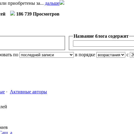
ли приобретены за...
дальше
сей
186 739 Просмотров
Название блога содержит
ровать по
в порядке
с
ые
·
Активные авторы
елей
риев
Саш_а