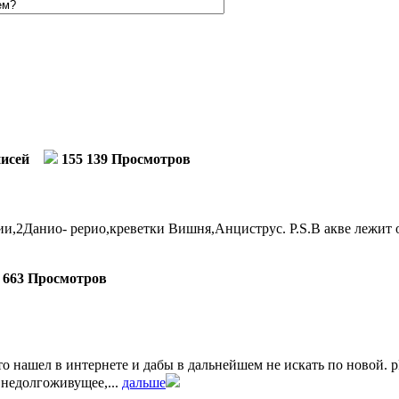
писей
155 139 Просмотров
,2Данио- рерио,креветки Вишня,Анциструс. P.S.В акве лежит о
 663 Просмотров
 нашел в интернете и дабы в дальнейшем не искать по новой. pH м
 недолгоживущее,...
дальше