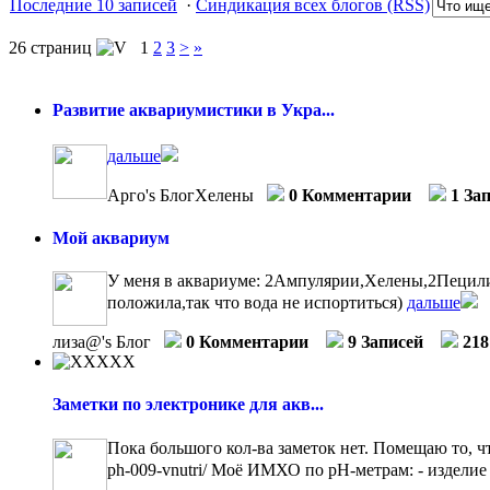
Последние 10 записей
·
Синдикация всех блогов (RSS)
26 страниц
1
2
3
>
»
Развитие аквариумистики в Укра...
дальше
Арго's БлогХелены
0 Комментарии
1 За
Мой аквариум
У меня в аквариуме: 2Ампулярии,Хелены,2Пецилии
положила,так что вода не испортиться)
дальше
лиза@'s Блог
0 Комментарии
9 Записей
218
Заметки по электронике для акв...
Пока большого кол-ва заметок нет. Помещаю то, что
ph-009-vnutri/ Моё ИМХО по рН-метрам: - изделие