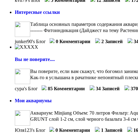
kvn79's Блог
5 Комментарии
12 Записей
17
Интересные ссылки
Таблица основных параметров содержания аквариумн
-------- Фитоиндикация (Дайджест на тему Растения
junker90's Блог
0 Комментарии
2 Записей
3
Вы не поверите....
Вы поверите, если вам скажут, что богомол занима
Как-то я услышана в рачатнике непонятный плески
сура's Блог
85 Комментарии
34 Записей
37
Мои аквариумы
Аквариум: Minjiang Объем: 70 литров Фильтр: Aq
GRUNT слой 1-2 см, слой черного базальта 3-4 см 
Юля123's Блог
0 Комментарии
1 Записей
1