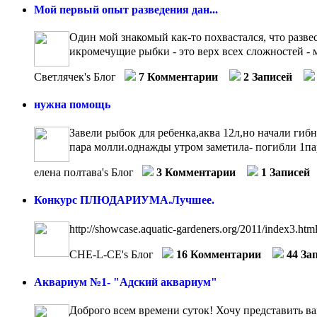
Мой первый опыт разведения дан...
Один мой знакомый как-то похвастался, что развес
икромечущие рыбки - это верх всех сложностей - мн
Светлячек's Блог
7 Комментарии
2 Записей
нужна помощь
Завели рыбок для ребенка,аква 12л,но начали гибн
пара молли.однажды утром заметила- погибли 1пара
елена полтава's Блог
3 Комментарии
1 Записей
Конкурс ПЛЮДАРИУМА.Лучшее.
http://showcase.aquatic-gardeners.org/2011/index3.htm
CHE-L-CE's Блог
16 Комментарии
44 За
Аквариум №1- "Адский аквариум"
Доброго всем времени суток! Хочу представить вам