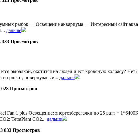
2 323 Просмотров
ых рыбок---- Освещение аквариума---- Интересный сайт аквадизай
...
дальше
4 333 Просмотров
ется рыбалкой, охотится на людей и ест кровяную колбасу? Нет? А
 и грюкот, повернулась и...
дальше
0 028 Просмотров
uael Fan 1 plus Освещение: энергозберегалки по 25 ватт = 1*
СО2: TetraPlant СО2...
дальше
63 833 Просмотров