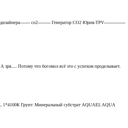
нера------- со2--------- Генератор СО2 Юрия-TPV---------------
 зря..... Потому что богомол всё это с успехом проделывает.
6400К, 1*4100К Грунт: Минеральный субстрат AQUAEL AQUA