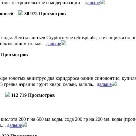
темы о строительстве и модернизации...
дальше
аписей
30 975 Просмотров
ды. Ленты листьев Cryptocoryne retrospiralis, стелющиеся по 
ользованием только...
дальше
3 Просмотров
ыре золотых анцитрус два коридороса однин синодонтис, купил
 грелка аэрация грунт кварц белый, залила...
дальше
й
112 719 Просмотров
кислота 200 г на 600 мл воды, сода 200 гр на 200 мл. воды (про
....
дальше