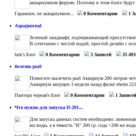
аквариумном форуме. Поэтому в этом блоге будут 
Гаражное, не аквариумное...
0 Комментарии
1 З
Aquajournal
Зеленый ландшафт, подчеркивающий присутствие во
В сочетании с чистой водой, простой дизайн с исп
lurk's Блог
0 Комментарии
3 Записей
35 49
болезнь рыб
Помогите вылечить рыб Аквариум 200 литров чет
Аквариум запущен 3 недели назад фильт eheim 2215
Пантера черная's Блог
0 Комментарии
1 Записе
Что нужно для запуска D-201...
Для запуска данных систем необходимо: лимонная 
мл воды, а в ёмкость "B" 200 гр. сода +200 мл воды