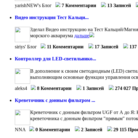
yarishNEW's Блог
7 Комментарии
13 Записей
Видео инструкция Тест Кальци...
Зделал Видео инструкцию на Тест Кальций/Магний 
морского аквариума
дальше
siriys' Блог
11 Комментарии
17 Записей
137
Контроллер для LED-светильнико...
В дополнение к своим светодиодным (LED) свети
выполняющим основные функции управления осв
aleks4
8 Комментарии
1 Записей
274 027 П
Креветочник с донным фильтром ...
Креветочник с донным фильтром UGF от А до Я: К
креветочника с донным фильтром "прямым" потоко
NNA
0 Комментарии
2 Записей
29 115 Про