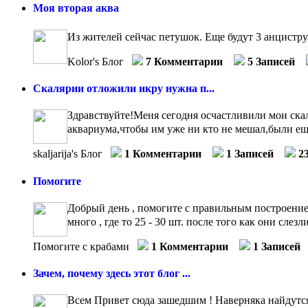
Моя вторая аква
Из жителей сейчас петушок. Еще будут 3 анцистр
Kolor's Блог
7 Комментарии
5 Записей
Скалярии отложили икру нужна п...
Здравствуйте!Меня сегодня осчастливили мои скал
аквариума,чтобы им уже ни кто не мешал,были ещ
skaljarija's Блог
1 Комментарии
1 Записей
2
Помогите
Добрый день , помогите с правильным построением
много , где то 25 - 30 шт. после того как они слез
Помогите с крабами
1 Комментарии
1 Записей
Зачем, почему здесь этот блог ...
Всем Привет сюда зашедшим ! Наверняка найдутся