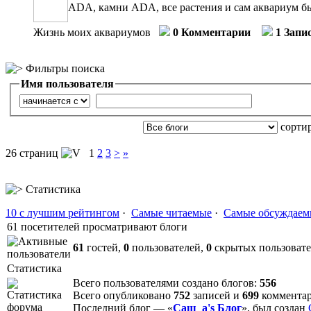
ADA, камни ADA, все растения и сам аквариум бы
Жизнь моих аквариумов
0 Комментарии
1 Запи
Фильтры поиска
Имя пользователя
сорти
26 страниц
1
2
3
>
»
Статистика
10 с лучшим рейтингом
·
Самые читаемые
·
Самые обсуждаем
61 посетителей просматривают блоги
61
гостей,
0
пользователей,
0
скрытых пользоват
Статистика
Всего пользователями создано блогов:
556
Всего опубликовано
752
записей и
699
коммента
Последний блог — «
Саш_а's Блог
», был создан