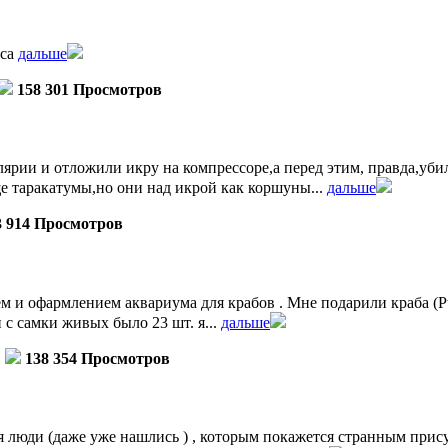
уса
дальше
158 301 Просмотров
ярии и отложили икру на компрессоре,а перед этим, правда,убил
е таракатумы,но они над икрой как коршуны...
дальше
3 914 Просмотров
 и офармлением аквариума для крабов . Мне подарили краба (Pt
ли с самки живых было 23 шт. я...
дальше
138 354 Просмотров
 люди (даже уже нашлись ) , которым покажется странным прису