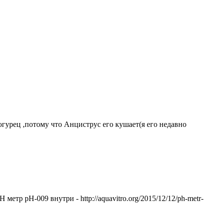
гурец ,потому что Анциструс его кушает(я его недавно
етр pH-009 внутри - http://aquavitro.org/2015/12/12/ph-metr-