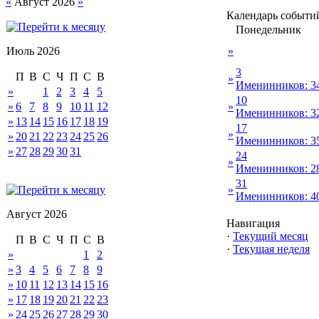
«
Август 2026
»
Календарь событи
Понедельник
Июль 2026
»
3
П
В
С
Ч
П
С
В
»
Именинников: 3
»
1
2
3
4
5
10
»
6
7
8
9
10
11
12
»
Именинников: 3
»
13
14
15
16
17
18
19
17
»
»
20
21
22
23
24
25
26
Именинников: 3
»
27
28
29
30
31
24
»
Именинников: 2
31
»
Именинников: 4
Август 2026
Навигация
·
Текущий месяц
П
В
С
Ч
П
С
В
·
Текущая неделя
»
1
2
»
3
4
5
6
7
8
9
»
10
11
12
13
14
15
16
»
17
18
19
20
21
22
23
»
24
25
26
27
28
29
30