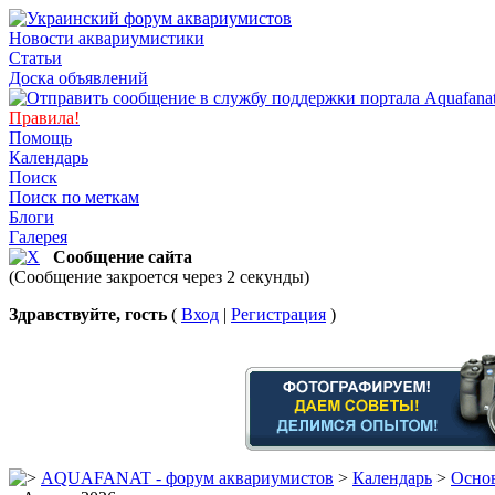
Новости аквариумистики
Статьи
Доска объявлений
Правила!
Помощь
Календарь
Поиск
Поиск по меткам
Блоги
Галерея
Сообщение сайта
(Сообщение закроется через 2 секунды)
Здравствуйте, гость
(
Вход
|
Регистрация
)
AQUAFANAT - форум аквариумистов
>
Календарь
>
Основ