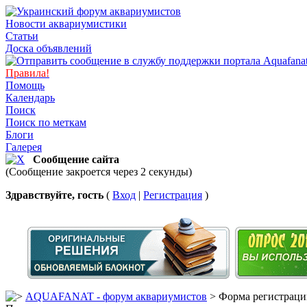
Новости аквариумистики
Статьи
Доска объявлений
Правила!
Помощь
Календарь
Поиск
Поиск по меткам
Блоги
Галерея
Сообщение сайта
(Сообщение закроется через 2 секунды)
Здравствуйте, гость
(
Вход
|
Регистрация
)
AQUAFANAT - форум аквариумистов
> Форма регистраци