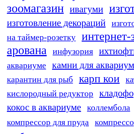
зоомагазин
изго
ивагуми
изготовление декораций
изгот
интернет-
на таймер-розетку
арована
ихтиофт
инфузория
камни для аквариум
аквариуме
карп кои
карантин для рыб
ка
кладофо
кислородный редуктор
кокос в аквариуме
коллембола
компрессор для пруда
компрессо