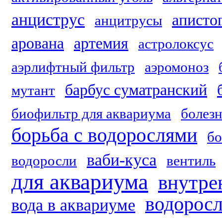
анциструс
аписто
анцитрусы
арована
артемия
астролоксус
аэрлифтный фильтр
аэромоноз
барбус суматранский
мутант
биофильтр для аквариума
болезн
борьба с водорослями
б
ваби-куса
водоросли
вентиль
для аквариума
внутре
водорос
вода в аквариуме