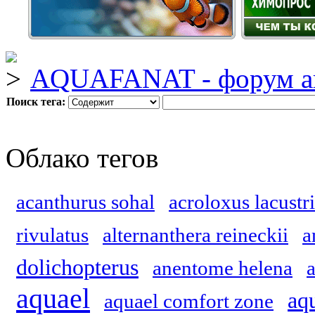
AQUAFANAT - форум а
Поиск тега:
Облако тегов
acanthurus sohal
acroloxus lacustri
rivulatus
alternanthera reineckii
a
dolichopterus
anentome helena
aquael
aq
aquael comfort zone