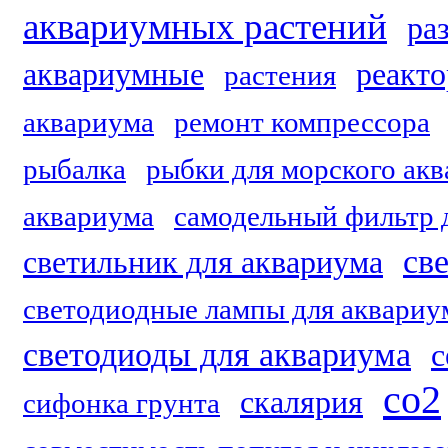
аквариумных растений
ра
аквариумные
реакто
растения
аквариума
ремонт компрессора
рыбалка
рыбки для морского ак
аквариума
самодельный фильтр 
св
светильник для аквариума
светодиодные лампы для аквариу
светодиоды для аквариума
с
со2
скалярия
сифонка грунта