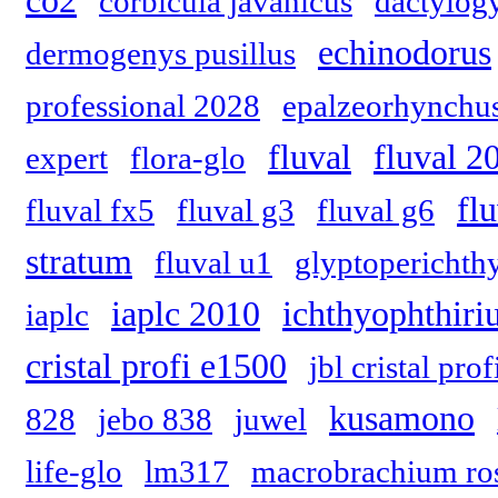
co2
corbicula javanicus
dactylog
echinodorus
dermogenys pusillus
professional 2028
epalzeorhynchus
fluval
fluval 2
expert
flora-glo
fl
fluval fx5
fluval g3
fluval g6
stratum
fluval u1
glyptoperichth
iaplc 2010
ichthyophthiriu
iaplc
cristal profi e1500
jbl cristal pro
kusamono
828
jebo 838
juwel
life-glo
lm317
macrobrachium ros