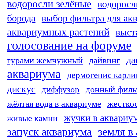
водоросли зелёные
водоросл
борода
выбор фильтра для ак
аквариумных растений
выст
голосование на форуме
да
гурами жемчужный
дайвинг
аквариума
дермогенис карл
дискус
диффузор
донный филь
жёлтая вода в аквариуме
жестко
жучки в аквариу
живые камни
запуск аквариума
земля в