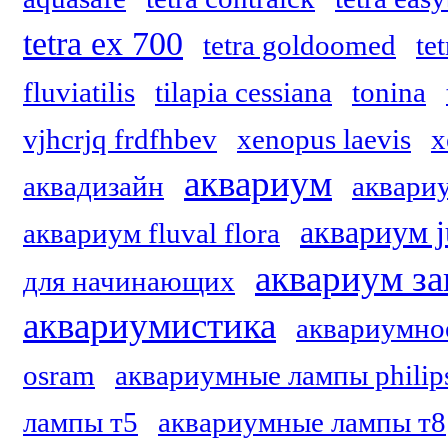
tetra ex 700
tetra goldoomed
te
fluviatilis
tilapia cessiana
tonina
vjhcrjq frdfhbev
xenopus laevis
x
аквариум
аквадизайн
аквариу
аквариум j
аквариум fluval flora
аквариум за
для начинающих
аквариумистика
аквариумно
osram
аквариумные лампы philip
лампы т5
аквариумные лампы т8