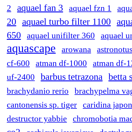
aquael fan 3
2
aquael fzn 1
aqua
20
aquael turbo filter 1100
aqua
650
aquael unifilter 360
aquael u
aquascape
arowana
astronotus
cf-600
atman df-1000
atman df-
barbus tetrazona
betta 
uf-2400
brachydanio rerio
brachypelma va
cantonensis sp. tiger
caridina japon
destructor yabbie
chromobotia mac