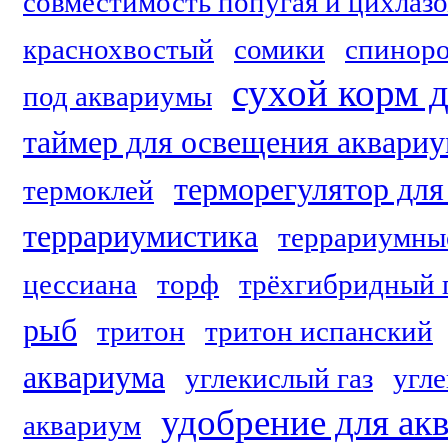
совместимость попугая и цихлаз
краснохвостый
сомики
спинор
сухой корм 
под аквариумы
таймер для освещения аквари
терморегулятор для
термоклей
террариумистика
террариумны
цессиана
торф
трёхгибридный 
рыб
тритон
тритон испанский
аквариума
углекислый газ
угле
удобрение для ак
аквариум