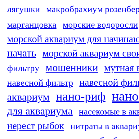
лягушки
макробрахиум розенбер
марганцовка
морские водоросли
морской аквариум для начин
начать
морской аквариум сво
мошенники
мутная 
фильтру
навесной фил
навесной фильтр
нано
нано-риф
аквариум
для аквариума
насекомые в ак
нерест рыбок
нитраты в аквар