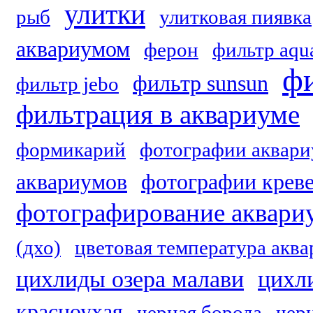
улитки
рыб
улитковая пиявка
аквариумом
ферон
фильтр aqu
фи
фильтр sunsun
фильтр jebo
фильтрация в аквариуме
формикарий
фотографии аквари
аквариумов
фотографии крев
фотографирование аквари
(дхо)
цветовая температура акв
цихлиды озера малави
цихл
красноухая
черная борода
чер