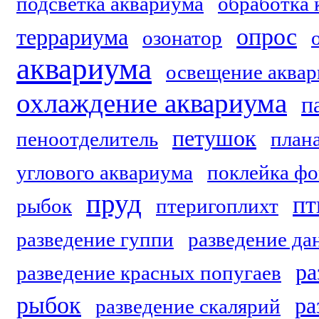
подсветка аквариума
обработка 
опрос
террариума
озонатор
аквариума
освещение аквар
охлаждение аквариума
п
петушок
пеноотделитель
план
углового аквариума
поклейка фо
пруд
пт
рыбок
птеригоплихт
разведение гуппи
разведение да
ра
разведение красных попугаев
рыбок
ра
разведение скалярий