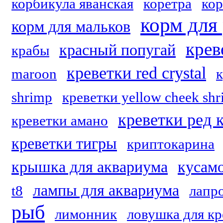
корбикула яванская
коретра
кор
корм для
корм для мальков
крев
красный попугай
крабы
креветки red crystal
maroon
к
shrimp
креветки yellow cheek sh
креветки ред 
креветки амано
креветки тигры
криптокарина
крышка для аквариума
кусам
лампы для аквариума
t8
лапр
рыб
лимонник
ловушка для кр