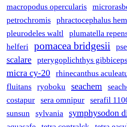
macropodus opercularis
microrasb
petrochromis
phractocephalus hemi
pleurodeles waltl
plumatella repen
pomacea bridgesii
helferi
pse
scalare
pterygoplichthys gibbicep
micra cy-20
rhinecanthus aculeat
seachem
fluitans
ryoboku
seach
costapur
sera omnipur
serafil 110
symphysodon d
sunsun
sylvania
aquasafe
tetra contralck
tetra eas