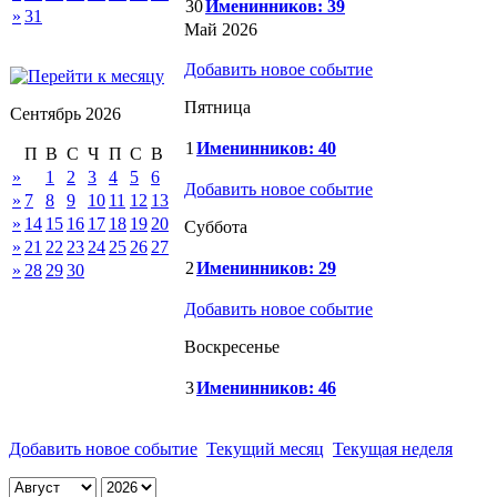
30
Именинников: 39
»
31
Май 2026
Добавить новое событие
Пятница
Сентябрь 2026
1
Именинников: 40
П
В
С
Ч
П
С
В
»
1
2
3
4
5
6
Добавить новое событие
»
7
8
9
10
11
12
13
»
14
15
16
17
18
19
20
Суббота
»
21
22
23
24
25
26
27
2
Именинников: 29
»
28
29
30
Добавить новое событие
Воскресенье
3
Именинников: 46
Добавить новое событие
Текущий месяц
Текущая неделя