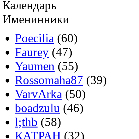
Календарь
Именинники
Poecilia
(60)
Faurey
(47)
Yaumen
(55)
Rossomaha87
(39)
VarvArka
(50)
boadzulu
(46)
l;thb
(58)
КАТРАН
(32)