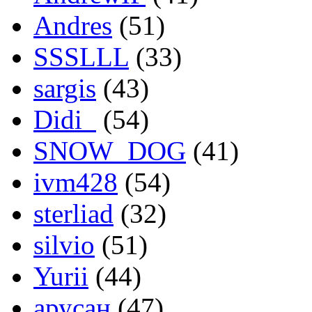
Andres
(51)
SSSLLL
(33)
sargis
(43)
Didi_
(54)
SNOW_DOG
(41)
ivm428
(54)
sterliad
(32)
silvio
(51)
Yurii
(44)
арусан
(47)