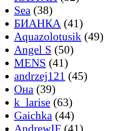
Sea
(38)
БИАНКА
(41)
Aquazolotusik
(49)
Angel S
(50)
MENS
(41)
andrzej121
(45)
Она
(39)
k_larise
(63)
Gaichka
(44)
AndrewIF
(41)