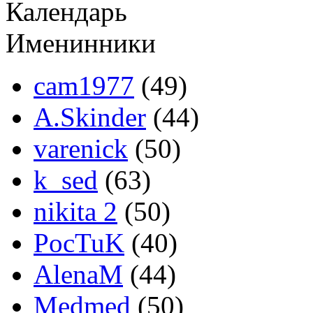
Календарь
Именинники
cam1977
(49)
A.Skinder
(44)
varenick
(50)
k_sed
(63)
nikita 2
(50)
PocTuK
(40)
AlenaM
(44)
Medmed
(50)