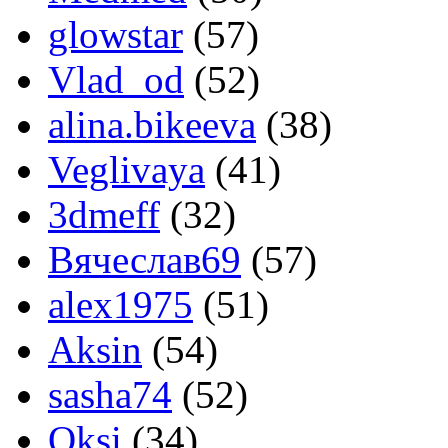
glowstar
(57)
Vlad_od
(52)
alina.bikeeva
(38)
Veglivaya
(41)
3dmeff
(32)
Вячеслав69
(57)
alex1975
(51)
Aksin
(54)
sasha74
(52)
Oksi
(34)