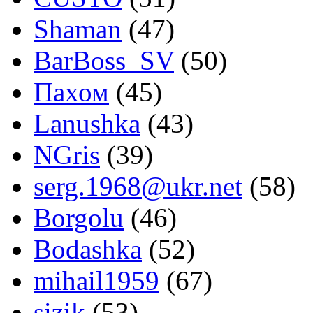
Shaman
(47)
BarBoss_SV
(50)
Пахом
(45)
Lanushka
(43)
NGris
(39)
serg.1968@ukr.net
(58)
Borgolu
(46)
Bodashka
(52)
mihail1959
(67)
sizik
(53)