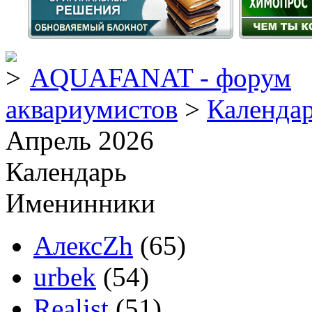
AQUAFANAT - форум
аквариумистов
>
Календа
Апрель 2026
Календарь
Именинники
АлексZh
(65)
urbek
(54)
Realist
(51)