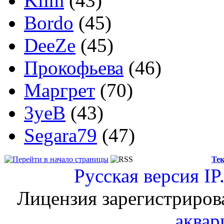
Klim
(43)
Bordo
(45)
DeeZe
(45)
Прокофьева
(46)
Маргрет
(70)
3yeB
(43)
Segara79
(47)
Тек
Русская версия
IP
Лицензия зарегистриров
аквар