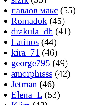
павлов макс
(55)
Romadok
(45)
drakula_db
(41)
Latinos
(44)
kira_71
(46)
george795
(49)
amorphisss
(42)
Jetman
(46)
Elena_L
(53)