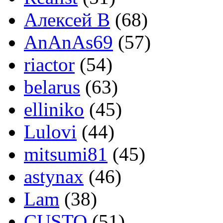
Алексей В
(68)
AnAnAs69
(57)
riactor
(54)
belarus
(63)
elliniko
(45)
Lulovi
(44)
mitsumi81
(45)
astynax
(46)
Lam
(38)
CUSTO
(51)