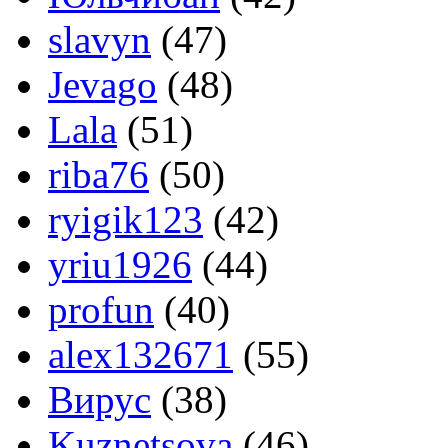
slavyn
(47)
Jevago
(48)
Lala
(51)
riba76
(50)
ryigik123
(42)
yriu1926
(44)
profun
(40)
alex132671
(55)
Вирус
(38)
Kuznetsova
(46)