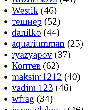
Westik
(46)
тешнер
(52)
danilko
(44)
aquariumman
(25)
ryazyapov
(37)
Коптев
(62)
maksim1212
(40)
vadim 123
(46)
wfrag
(34)
irina_glebova
(46)