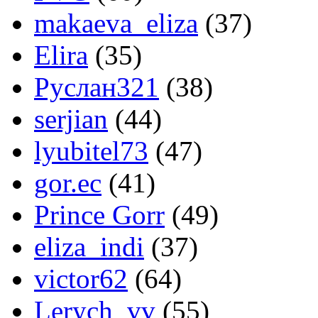
makaeva_eliza
(37)
Elira
(35)
Руслан321
(38)
serjian
(44)
lyubitel73
(47)
gor.ec
(41)
Prince Gorr
(49)
eliza_indi
(37)
victor62
(64)
Lerych_vv
(55)