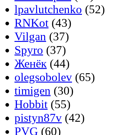
lpavlutchenko
(52)
RNKot
(43)
Vilgan
(37)
Spyro
(37)
Женёк
(44)
olegsobolev
(65)
timigen
(30)
Hobbit
(55)
pistyn87v
(42)
PVG
(60)