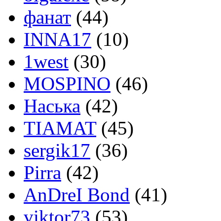
фанат
(44)
INNA17
(10)
1west
(30)
MOSPINO
(46)
Наська
(42)
TIAMAT
(45)
sergik17
(36)
Pirra
(42)
AnDreI Bond
(41)
viktor73
(53)