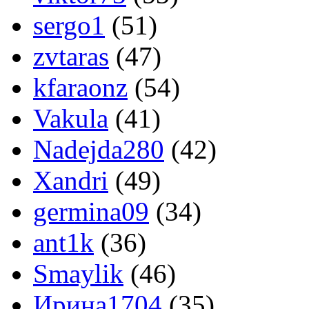
sergo1
(51)
zvtaras
(47)
kfaraonz
(54)
Vakula
(41)
Nadejda280
(42)
Xandri
(49)
germina09
(34)
ant1k
(36)
Smaylik
(46)
Ирина1704
(35)