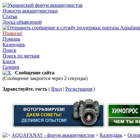
Новости аквариумистики
Статьи
Доска объявлений
Правила!
Помощь
Календарь
Поиск
Поиск по меткам
Блоги
Галерея
Сообщение сайта
(Сообщение закроется через 2 секунды)
Здравствуйте, гость
(
Вход
|
Регистрация
)
AQUAFANAT - форум аквариумистов
>
Календарь
>
Основ