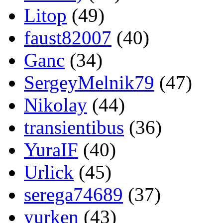
Litop
(49)
faust82007
(40)
Ganc
(34)
SergeyMelnik79
(47)
Nikolay
(44)
transientibus
(36)
YuraIF
(40)
Urlick
(45)
serega74689
(37)
yurken
(43)