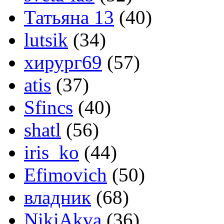
Татьяна 13
(40)
lutsik
(34)
хирург69
(57)
atis
(37)
Sfincs
(40)
shatl
(56)
iris_ko
(44)
Efimovich
(50)
владник
(68)
NikiAkva
(36)