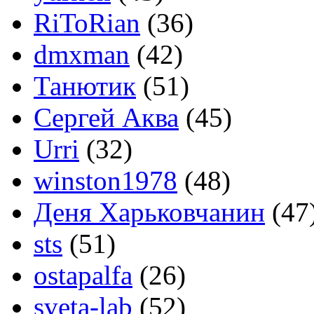
RiToRian
(36)
dmxman
(42)
Танютик
(51)
Сергей Аква
(45)
Urri
(32)
winston1978
(48)
Деня Харьковчанин
(47
sts
(51)
ostapalfa
(26)
sveta-lab
(52)