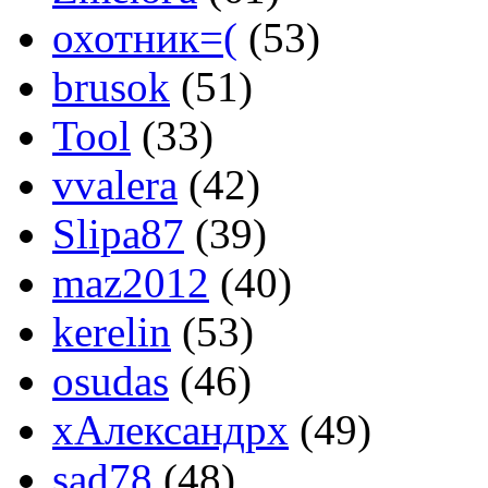
охотник=(
(53)
brusok
(51)
Tool
(33)
vvalera
(42)
Slipa87
(39)
maz2012
(40)
kerelin
(53)
osudas
(46)
хАлександрх
(49)
sad78
(48)