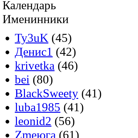
Календарь
Именинники
Ty3uK
(45)
Денис1
(42)
krivetka
(46)
bei
(80)
BlackSweety
(41)
luba1985
(41)
leonid2
(56)
Zmeюга
(61)