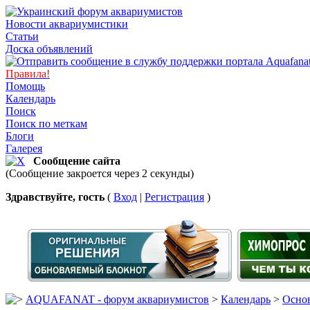
Новости аквариумистики
Статьи
Доска объявлений
Правила!
Помощь
Календарь
Поиск
Поиск по меткам
Блоги
Галерея
Сообщение сайта
(Сообщение закроется через 2 секунды)
Здравствуйте, гость
(
Вход
|
Регистрация
)
AQUAFANAT - форум аквариумистов
>
Календарь
>
Основ