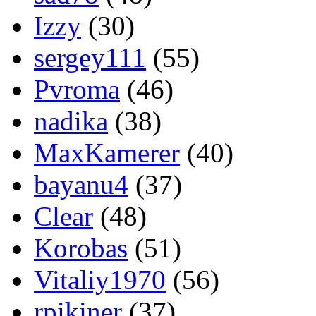
Izzy
(30)
sergey111
(55)
Pvroma
(46)
nadika
(38)
MaxKamerer
(40)
bayanu4
(37)
Clear
(48)
Korobas
(51)
Vitaliy1970
(56)
rpikiner
(37)