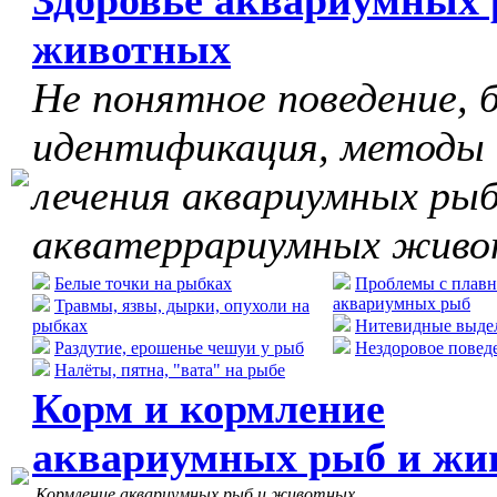
Здоровье аквариумных 
животных
Не понятное поведение, б
идентификация, методы
лечения аквариумных рыб
акватеррариумных жив
Белые точки на рыбках
Проблемы с плавн
аквариумных рыб
Травмы, язвы, дырки, опухоли на
рыбках
Нитевидные выдел
Раздутие, ерошенье чешуи у рыб
Нездоровое повед
Налёты, пятна, "вата" на рыбе
Корм и кормление
аквариумных рыб и жи
Кормление аквариумных рыб и животных.