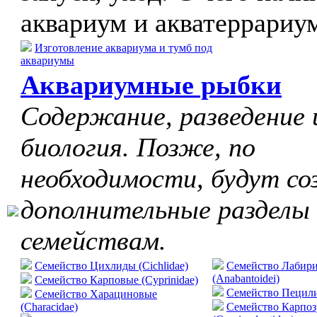
аквариум и акватеррариу
Изготовление аквариума и тумб под
аквариумы
Аквариумные рыбки
Содержание, разведение 
биология. Позже, по
необходимости, будут со
дополнительные разделы
семействам.
Семейство Цихлиды (Cichlidae)
Семейство Лабир
(Anabantoidei)
Семейство Карповые (Cyprinidae)
Cемейство Пецилие
Семейство Харациновые
(Characidae)
Семейство Карпо