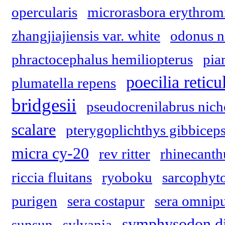
opercularis
microrasbora erythrom
zhangjiajiensis var. white
odonus n
phractocephalus hemiliopterus
pia
poecilia reticu
plumatella repens
bridgesii
pseudocrenilabrus nich
scalare
pterygoplichthys gibbicep
micra cy-20
rev ritter
rhinecanth
riccia fluitans
ryoboku
sarcophyt
purigen
sera costapur
sera omnip
symphysodon d
sunsun
sylvania