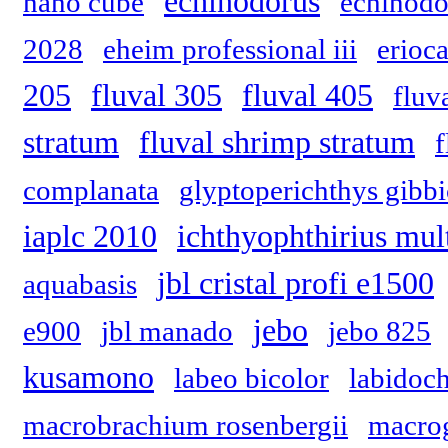
echinodorus
nano cube
echinodo
2028
eheim professional iii
erioc
205
fluval 305
fluval 405
fluv
stratum
fluval shrimp stratum
f
complanata
glyptoperichthys gibb
iaplc 2010
ichthyophthirius mult
jbl cristal profi e1500
aquabasis
jebo
e900
jbl manado
jebo 825
kusamono
labeo bicolor
labidoc
macrobrachium rosenbergii
macrog