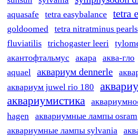
tetra
aquasafe
tetra easybalance
goldoomed
tetra nitratminus pearls
fluviatilis
trichogaster leeri
tylom
акантофтальмус
акара
аква-гло
аквариум dennerle
aquael
аквар
аквариу
аквариум juwel rio 180
аквариумистика
аквариумно
hagen
аквариумные лампы osram
аквариумные лампы sylvania
акв