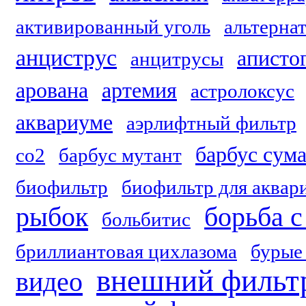
активированный уголь
альтерна
анциструс
аписто
анцитрусы
арована
артемия
астролоксус
аквариуме
аэрлифтный фильтр
барбус сум
со2
барбус мутант
биофильтр
биофильтр для аквар
рыбок
борьба 
больбитис
бриллиантовая цихлазома
бурые
внешний фильтр
видео