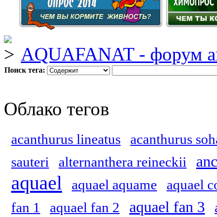
AQUAFANAT - форум а
Поиск тега:
Облако тегов
acanthurus lineatus
acanthurus soh
anc
sauteri
alternanthera reineckii
aquael
aquael aquame
aquael c
aquael fan 3
fan 1
aquael fan 2