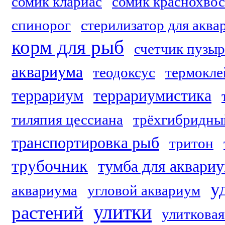
сомик клариас
сомик краснохво
спинорог
стерилизатор для аква
корм для рыб
счетчик пузыр
аквариума
теодоксус
термокле
террариум
террариумистика
тиляпия цессиана
трёхгибридны
транспортировка рыб
тритон
трубочник
тумба для аквари
у
аквариума
угловой аквариум
улитки
растений
улитковая