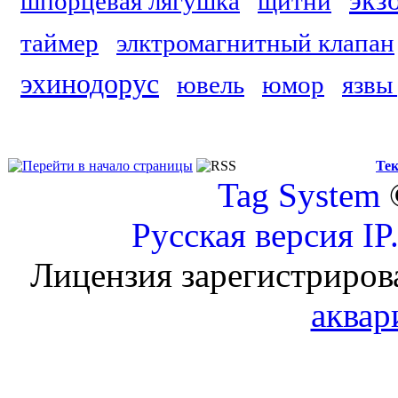
экз
шпорцевая лягушка
щитни
таймер
элктромагнитный клапан
эхинодорус
ювель
юмор
язвы
Тек
Tag System
Русская версия
IP
Лицензия зарегистриров
аквар