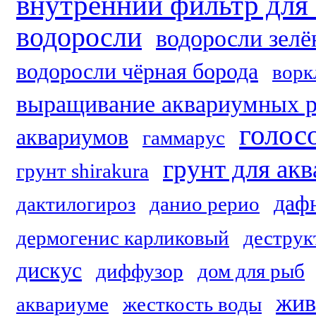
внутренний фильтр для
водоросли
водоросли зел
водоросли чёрная борода
ворк
выращивание аквариумных р
голос
аквариумов
гаммарус
грунт для ак
грунт shirakura
даф
дактилогироз
данио рерио
дермогенис карликовый
деструк
дискус
диффузор
дом для рыб
жив
аквариуме
жесткость воды