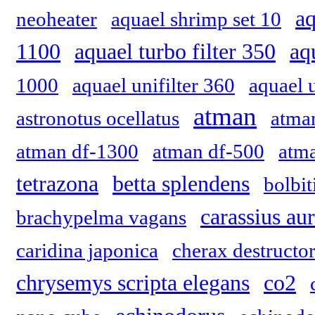
aq
neoheater
aquael shrimp set 10
1100
aquael turbo filter 350
aq
1000
aquael unifilter 360
aquael 
atman
astronotus ocellatus
atma
atman df-1300
atman df-500
atm
tetrazona
betta splendens
bolbit
carassius au
brachypelma vagans
caridina japonica
cherax destructo
chrysemys scripta elegans
co2