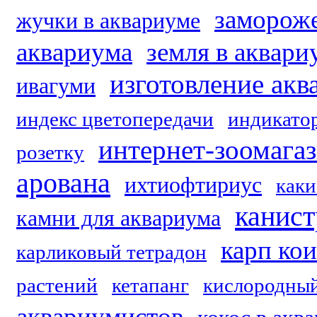
заморож
жучки в аквариуме
аквариума
земля в аквари
изготовление акв
ивагуми
индекс цветопередачи
индикато
интернет-зоомага
розетку
арована
ихтиофтириус
каки
канис
камни для аквариума
карп кои
карликовый тетрадон
растений
кетапанг
кислородный
аквариумистов