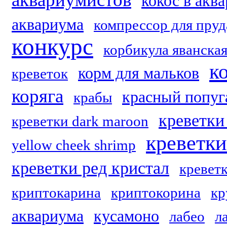
кокос в акв
аквариума
компрессор для пруд
конкурс
корбикула яванска
к
корм для мальков
креветок
коряга
красный попуг
крабы
креветки 
креветки dark maroon
креветк
yellow cheek shrimp
креветки ред кристал
кревет
криптокарина
криптокорина
кр
аквариума
кусамоно
лабео
л