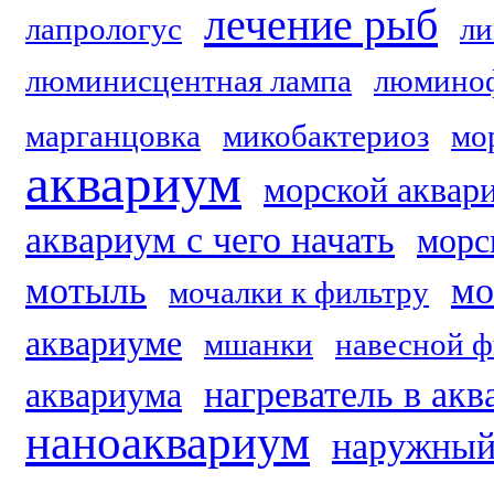
лечение рыб
лапрологус
л
люминисцентная лампа
люмино
марганцовка
микобактериоз
мо
аквариум
морской аквар
аквариум с чего начать
морс
мотыль
мо
мочалки к фильтру
аквариуме
мшанки
навесной ф
нагреватель в ак
аквариума
наноаквариум
наружный