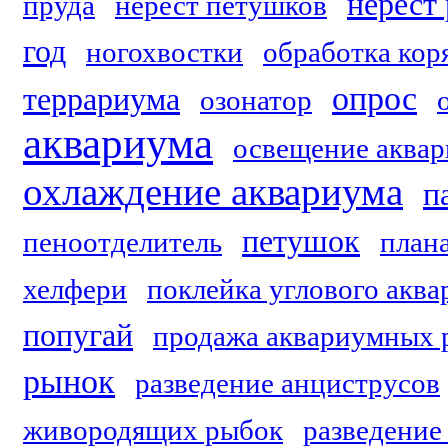
нерест
пруда
нерест петушков
год
ногохвостки
обработка кор
опрос
террариума
озонатор
аквариума
освещение аквар
охлаждение аквариума
п
петушок
пеноотделитель
план
хелфери
поклейка углового акв
попугай
продажа аквариумных 
рынок
разведение анциструсов
живородящих рыбок
разведение