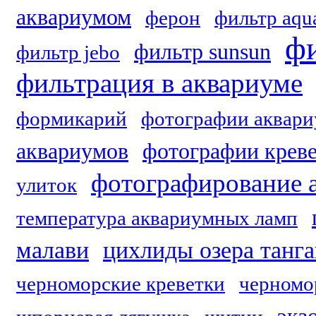
аквариумом
ферон
фильтр aqu
фи
фильтр sunsun
фильтр jebo
фильтрация в аквариуме
формикарий
фотографии аквари
аквариумов
фотографии крев
фотографирование 
улиток
температура аквариумных ламп
малави
цихлиды озера танг
черноморские креветки
черномо