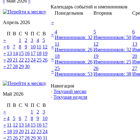
«
Май 2026
»
Календарь событий и именинников
Понедельник
Вторник
Сре
Апрель 2026
»
4
5
6
П
В
С
Ч
П
С
В
»
Именинников: 32
Именинников: 50
Име
»
1
2
3
4
5
11
12
13
»
6
7
8
9
10
11
12
»
Именинников: 26
Именинников: 32
Име
»
13
14
15
16
17
18
19
18
19
20
»
»
20
21
22
23
24
25
26
Именинников: 26
Именинников: 25
Име
»
27
28
29
30
25
26
27
»
Именинников: 53
Именинников: 38
Име
Навигация
·
Текущий месяц
Май 2026
·
Текущая неделя
П
В
С
Ч
П
С
В
»
1
2
3
»
4
5
6
7
8
9
10
»
11
12
13
14
15
16
17
»
18
19
20
21
22
23
24
»
25
26
27
28
29
30
31