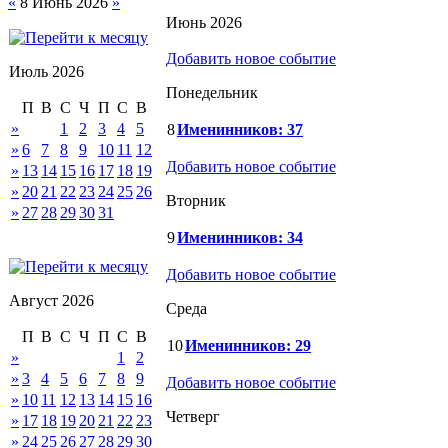
«
8 Июнь 2026
»
Июнь 2026
Добавить новое событие
Июль 2026
Понедельник
П
В
С
Ч
П
С
В
»
1
2
3
4
5
8
Именинников: 37
»
6
7
8
9
10
11
12
Добавить новое событие
»
13
14
15
16
17
18
19
»
20
21
22
23
24
25
26
Вторник
»
27
28
29
30
31
9
Именинников: 34
Добавить новое событие
Август 2026
Среда
П
В
С
Ч
П
С
В
10
Именинников: 29
»
1
2
»
3
4
5
6
7
8
9
Добавить новое событие
»
10
11
12
13
14
15
16
Четверг
»
17
18
19
20
21
22
23
»
24
25
26
27
28
29
30