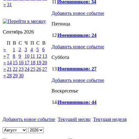
11
Именинников: 34
»
31
Добавить новое событие
Пятница
Сентябрь 2026
12
Именинников: 24
П
В
С
Ч
П
С
В
Добавить новое событие
»
1
2
3
4
5
6
»
7
8
9
10
11
12
13
Суббота
»
14
15
16
17
18
19
20
13
Именинников: 27
»
21
22
23
24
25
26
27
»
28
29
30
Добавить новое событие
Воскресенье
14
Именинников: 44
Добавить новое событие
Текущий месяц
Текущая неделя