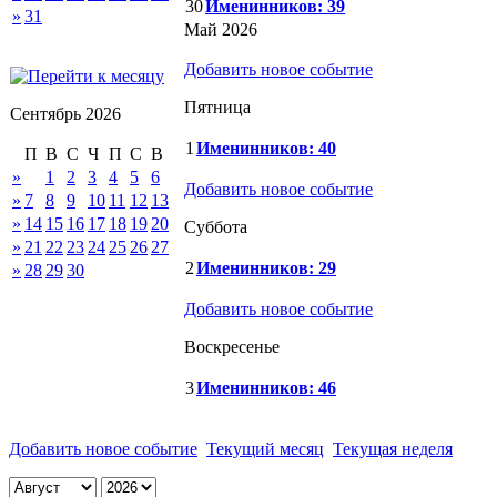
30
Именинников: 39
»
31
Май 2026
Добавить новое событие
Пятница
Сентябрь 2026
1
Именинников: 40
П
В
С
Ч
П
С
В
»
1
2
3
4
5
6
Добавить новое событие
»
7
8
9
10
11
12
13
»
14
15
16
17
18
19
20
Суббота
»
21
22
23
24
25
26
27
2
Именинников: 29
»
28
29
30
Добавить новое событие
Воскресенье
3
Именинников: 46
Добавить новое событие
Текущий месяц
Текущая неделя