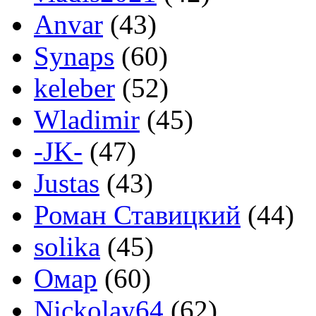
Anvar
(43)
Synaps
(60)
keleber
(52)
Wladimir
(45)
-JK-
(47)
Justas
(43)
Роман Ставицкий
(44)
solika
(45)
Омар
(60)
Nickolay64
(62)