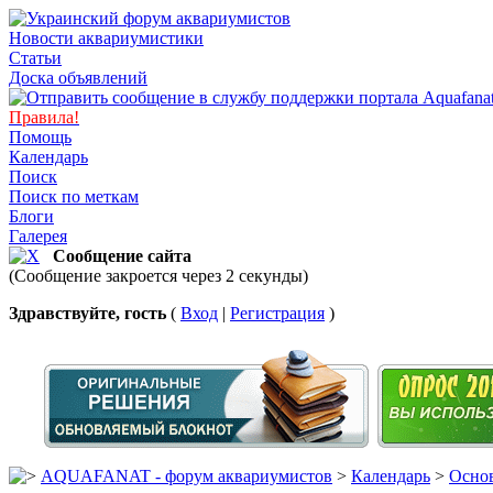
Новости аквариумистики
Статьи
Доска объявлений
Правила!
Помощь
Календарь
Поиск
Поиск по меткам
Блоги
Галерея
Сообщение сайта
(Сообщение закроется через 2 секунды)
Здравствуйте, гость
(
Вход
|
Регистрация
)
AQUAFANAT - форум аквариумистов
>
Календарь
>
Основ