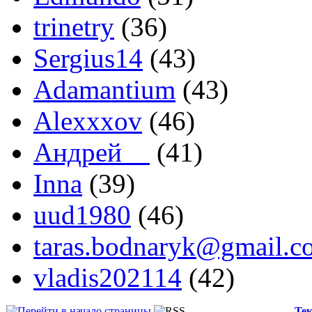
trinetry
(36)
Sergius14
(43)
Adamantium
(43)
Alexxxov
(46)
Андрей__
(41)
Іnna
(39)
uud1980
(46)
taras.bodnaryk@gmail.c
vladis202114
(42)
Тек