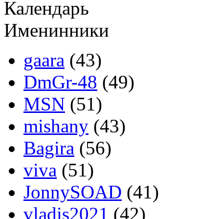
Календарь
Именинники
gaara
(43)
DmGr-48
(49)
MSN
(51)
mishany
(43)
Bagira
(56)
viva
(51)
JonnySOAD
(41)
vladis2021
(42)