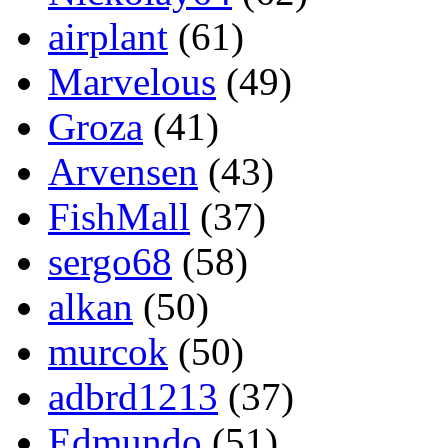
airplant
(61)
Мarvelous
(49)
Groza
(41)
Arvensen
(43)
FishMall
(37)
sergo68
(58)
alkan
(50)
murcok
(50)
adbrd1213
(37)
Edmundo
(51)