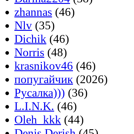
zhannas
(46)
Nlv
(35)
Dichik
(46)
Norris
(48)
krasnikov46
(46)
попугайчик
(2026)
Русалка)))
(36)
L.I.N.K.
(46)
Oleh_kkk
(44)
Denis Derish
(45)