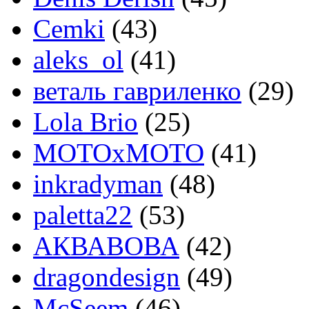
Cemki
(43)
aleks_ol
(41)
веталь гавриленко
(29)
Lola Brio
(25)
MOTOxMOTO
(41)
inkradyman
(48)
paletta22
(53)
АКВАВОВА
(42)
dragondesign
(49)
McSeem
(46)