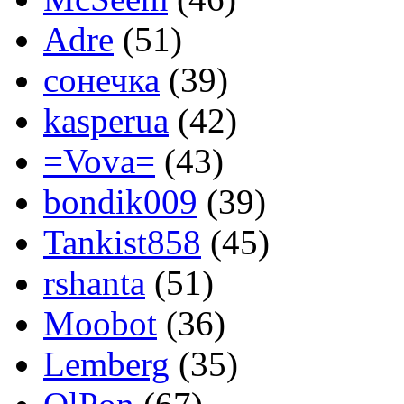
Adre
(51)
сонечка
(39)
kasperua
(42)
=Vova=
(43)
bondik009
(39)
Tankist858
(45)
rshanta
(51)
Moobot
(36)
Lemberg
(35)