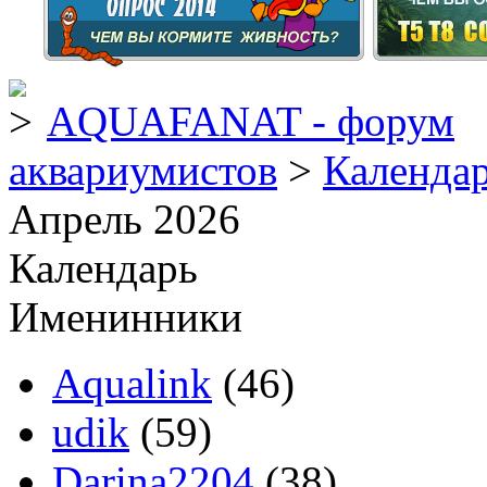
AQUAFANAT - форум
аквариумистов
>
Календа
Апрель 2026
Календарь
Именинники
Aqualink
(46)
udik
(59)
Darina2204
(38)