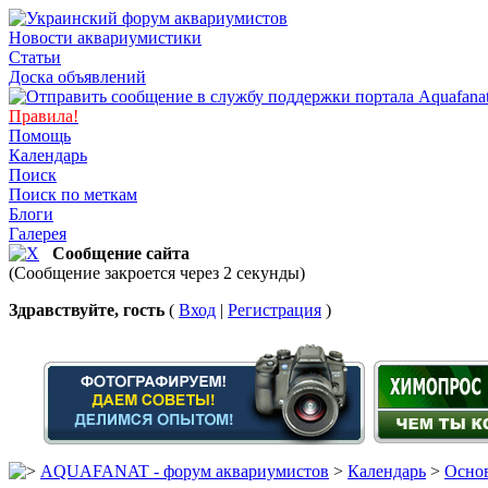
Новости аквариумистики
Статьи
Доска объявлений
Правила!
Помощь
Календарь
Поиск
Поиск по меткам
Блоги
Галерея
Сообщение сайта
(Сообщение закроется через 2 секунды)
Здравствуйте, гость
(
Вход
|
Регистрация
)
AQUAFANAT - форум аквариумистов
>
Календарь
>
Основ