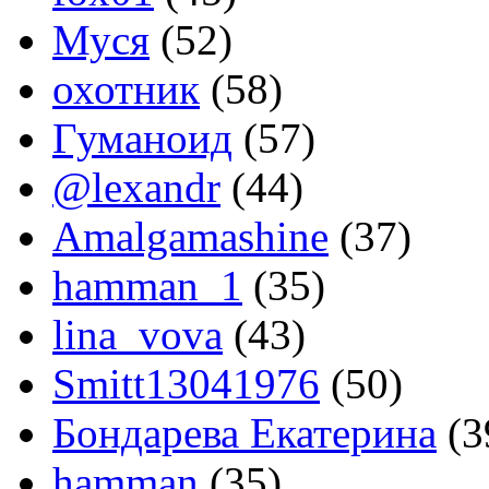
Муся
(52)
охотник
(58)
Гуманоид
(57)
@lexandr
(44)
Amalgamashine
(37)
hamman_1
(35)
lina_vova
(43)
Smitt13041976
(50)
Бондарева Екатерина
(3
hamman
(35)