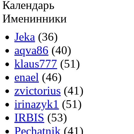
Календарь
Именинники
Jеka
(36)
aqva86
(40)
klaus777
(51)
enael
(46)
zvictorius
(41)
irinazyk1
(51)
IRBIS
(53)
Pechatnik
(41)