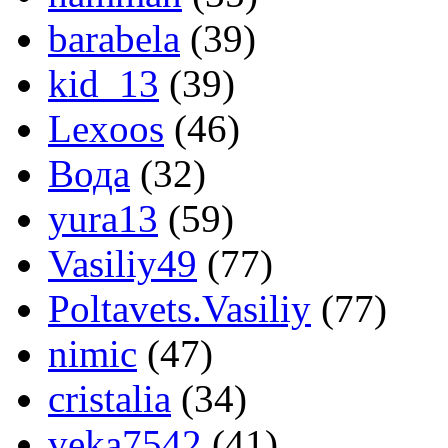
barabela
(39)
kid_13
(39)
Lexoos
(46)
Вода
(32)
yura13
(59)
Vasiliy49
(77)
Poltavets.Vasiliy
(77)
nimic
(47)
cristalia
(34)
veka7542
(41)