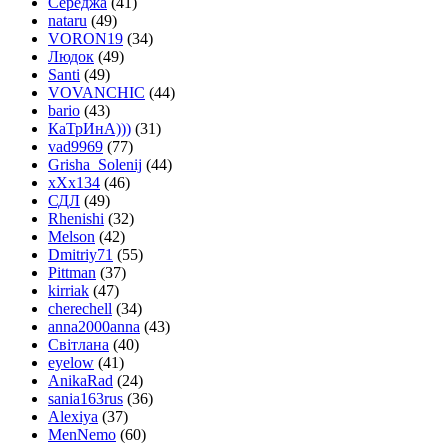
Середжа
(41)
nataru
(49)
VORON19
(34)
Людок
(49)
Santi
(49)
VOVANCHIC
(44)
bario
(43)
КаТрИнА)))
(31)
vad9969
(77)
Grisha_Solenij
(44)
xXx134
(46)
СДЛ
(49)
Rhenishi
(32)
Melson
(42)
Dmitriy71
(55)
Pittman
(37)
kirriak
(47)
cherechell
(34)
anna2000anna
(43)
Світлана
(40)
eyelow
(41)
AnikaRad
(24)
sania163rus
(36)
Alexiya
(37)
MenNemo
(60)