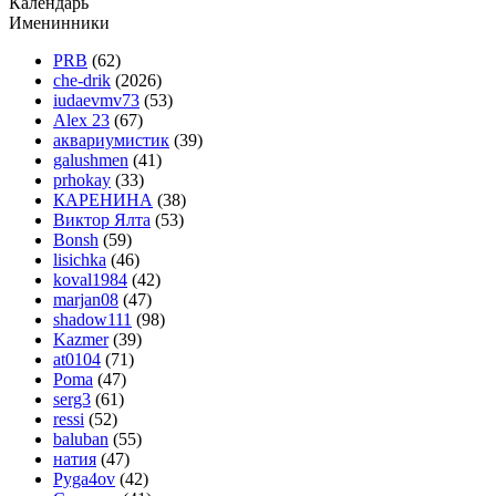
Календарь
Именинники
PRB
(62)
che-drik
(2026)
iudaevmv73
(53)
Alex 23
(67)
аквариумистик
(39)
galushmen
(41)
prhokay
(33)
КАРЕНИНА
(38)
Виктор Ялта
(53)
Bonsh
(59)
lisichka
(46)
koval1984
(42)
marjan08
(47)
shadow111
(98)
Kazmer
(39)
at0104
(71)
Poma
(47)
serg3
(61)
ressi
(52)
baluban
(55)
натия
(47)
Pyga4ov
(42)