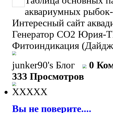
Таблица основных п
аквариумных рыбок--
Интересный сайт аквадиза
Генератор СО2 Юрия-TPV--
Фитоиндикация (Дайдже
junker90's Блог
0 Ко
333 Просмотров
Вы не поверите....