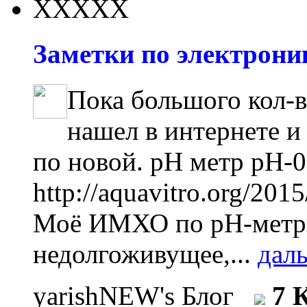
Заметки по электроник
Пока большого кол-в
нашел в интернете и
по новой. pH метр pH-0
http://aquavitro.org/201
Моё ИМХО по рН-метра
недолгоживущее,...
дал
yarishNEW's Блог
7 