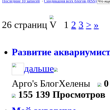
Последние 10 записей
·
Синдикация всех блогов (RSS)
26 страниц
1
2
3
>
»
Развитие аквариумист
дальше
Арго's БлогХелены
0
155 139 Просмотров