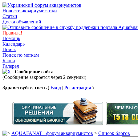
Новости аквариумистики
Статьи
Доска объявлений
Правила!
Помощь
Календарь
Поиск
Поиск по меткам
Блоги
Галерея
Сообщение сайта
(Сообщение закроется через 2 секунды)
Здравствуйте, гость
(
Вход
|
Регистрация
)
AQUAFANAT - форум аквариумистов
>
Список блогов