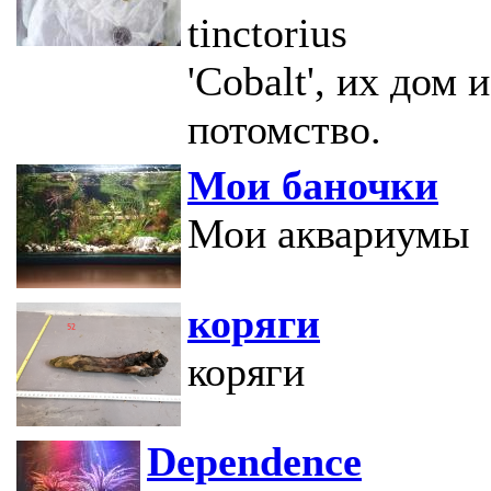
tinctorius
'Cobalt', их дом и
потомство.
Мои баночки
Мои аквариумы
коряги
коряги
Dependence