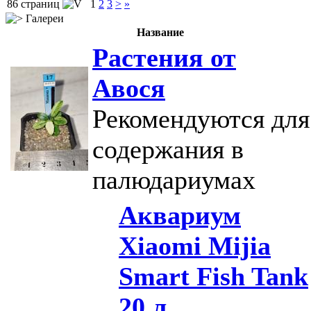
86 страниц
1
2
3
>
»
Галереи
Название
Растения от
Авося
Рекомендуются для
содержания в
палюдариумах
Аквариум
Xiaomi Mijia
Smart Fish Tank
20 л.