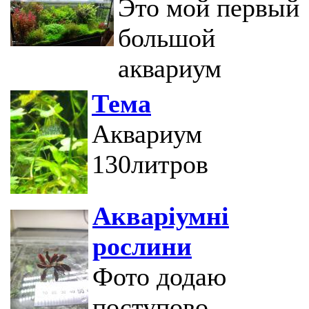
Это мой первый
большой
аквариум
Тема
Аквариум
130литров
Акваріумні
рослини
Фото додаю
поступово