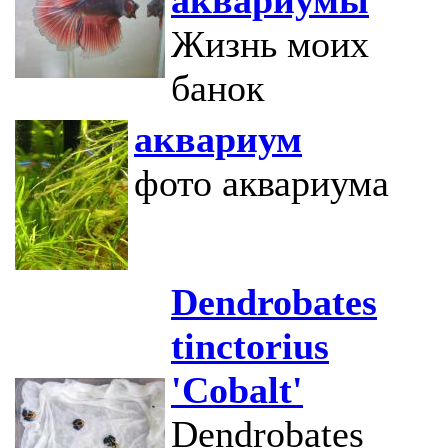
аквариумы
Жизнь моих
банок
аквариум
фото аквариума
Dendrobates
tinctorius
'Cobalt'
Dendrobates