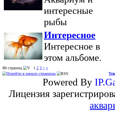
интересные
рыбы
Интересное
Интересное в
этом альбоме.
86 страниц
1
2
3
>
»
Тек
Powered By
IP.Ga
Лицензия зарегистриров
аквар