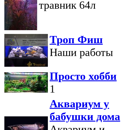
травник 64л
Троп Фиш
Наши работы
Просто хобби
1
Аквариум у
бабушки дома
Аквариум и