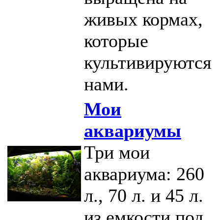
живых кормах,
которые
культивируются
нами.
Мои
аквариумы
Три мои
аквариума: 260
л., 70 л. и 45 л.
из емкости под