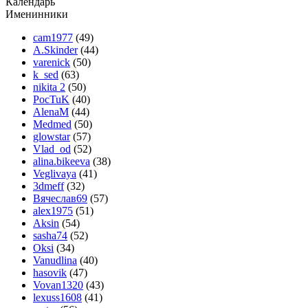
Календарь
Именинники
cam1977
(49)
A.Skinder
(44)
varenick
(50)
k_sed
(63)
nikita 2
(50)
PocTuK
(40)
AlenaM
(44)
Medmed
(50)
glowstar
(57)
Vlad_od
(52)
alina.bikeeva
(38)
Veglivaya
(41)
3dmeff
(32)
Вячеслав69
(57)
alex1975
(51)
Aksin
(54)
sasha74
(52)
Oksi
(34)
Vanudlina
(40)
hasovik
(47)
Vovan1320
(43)
lexuss1608
(41)