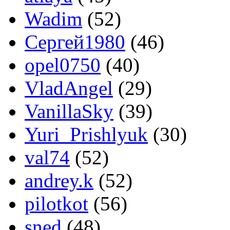
Wadim
(52)
Сергей1980
(46)
opel0750
(40)
VladAngel
(29)
VanillaSky
(39)
Yuri_Prishlyuk
(30)
val74
(52)
andrey.k
(52)
pilotkot
(56)
sned
(48)