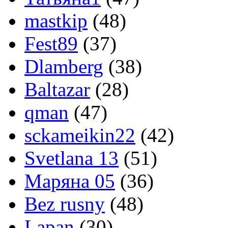
mastkip
(48)
Fest89
(37)
Dlamberg
(38)
Baltazar
(28)
qman
(47)
sckameikin22
(42)
Svetlana 13
(51)
Маряна 05
(36)
Bez rusny
(48)
Lapan
(30)