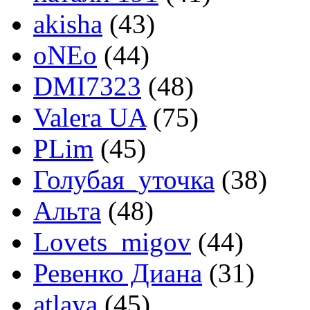
akisha
(43)
oNEo
(44)
DMI7323
(48)
Valera UA
(75)
PLim
(45)
Голубая_уточка
(38)
Альта
(48)
Lovets_migov
(44)
Ревенко Диана
(31)
atlaya
(45)