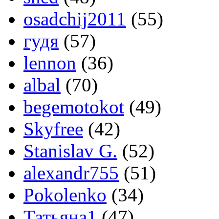
osadchij2011
(55)
гудя
(57)
lennon
(36)
albal
(70)
begemotokot
(49)
Skyfree
(42)
Stanislav G.
(52)
alexandr755
(51)
Pokolenko
(34)
Татьяна1
(47)