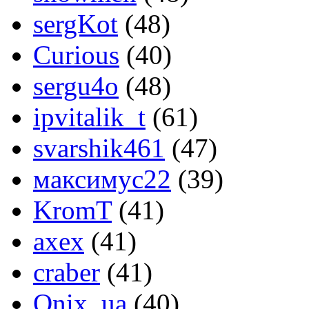
sergKot
(48)
Curious
(40)
sergu4o
(48)
ipvitalik_t
(61)
svarshik461
(47)
максимус22
(39)
KromT
(41)
axex
(41)
craber
(41)
Onix_ua
(40)