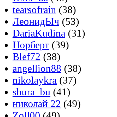
tearsofrain
(38)
ЛеонидЫч
(53)
DariaKudina
(31)
Норберт
(39)
Blef72
(38)
angellion88
(38)
nikolaykra
(37)
shura_bu
(41)
николай 22
(49)
Zoll00
(49)