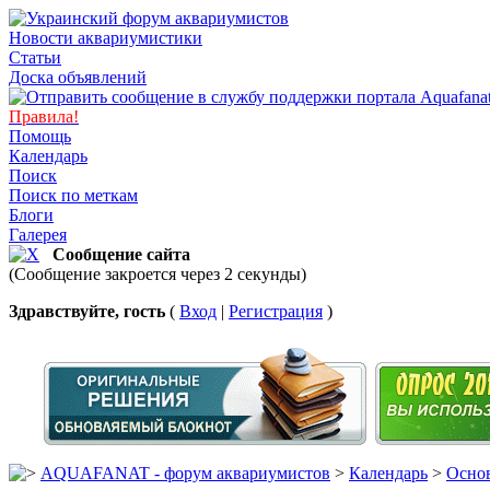
Новости аквариумистики
Статьи
Доска объявлений
Правила!
Помощь
Календарь
Поиск
Поиск по меткам
Блоги
Галерея
Сообщение сайта
(Сообщение закроется через 2 секунды)
Здравствуйте, гость
(
Вход
|
Регистрация
)
AQUAFANAT - форум аквариумистов
>
Календарь
>
Основ