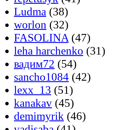
Ludma
(38)
worlon
(32)
FASOLINA
(47)
leha harchenko
(31)
вадим72
(54)
sancho1084
(42)
lexx_13
(51)
kanakav
(45)
demimyrik
(46)
vadisaba
(41)