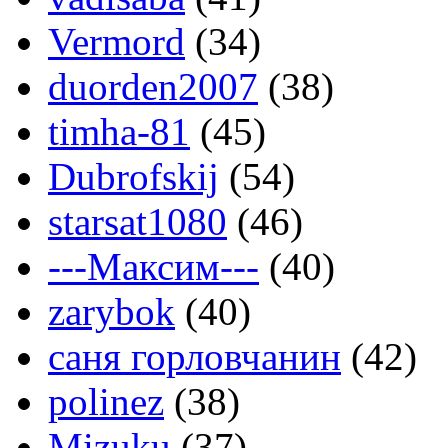
Vermord
(34)
duorden2007
(38)
timha-81
(45)
Dubrofskij
(54)
starsat1080
(46)
---Максим---
(40)
zarybok
(40)
саня горловчанин
(42)
polinez
(38)
Mizuku
(37)