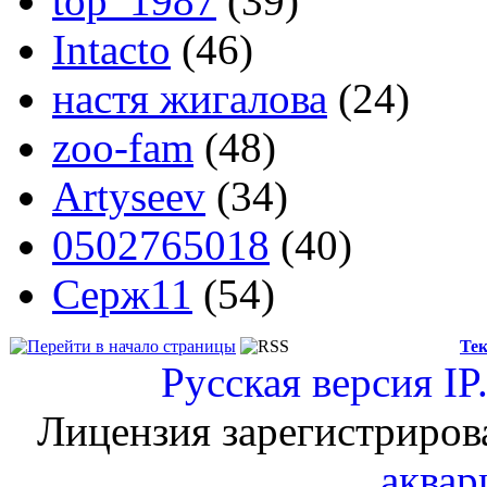
top_1987
(39)
Intacto
(46)
настя жигалова
(24)
zoo-fam
(48)
Artyseev
(34)
0502765018
(40)
Серж11
(54)
Тек
Русская версия
IP
Лицензия зарегистриров
аквар