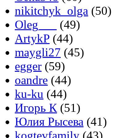
nikitchyk_olga
(50)
Oleg___
(49)
ArtykP
(44)
maygli27
(45)
egger
(59)
oandre
(44)
ku-ku
(44)
Игорь К
(51)
Юлия Рысева
(41)
kogtevfamily
(43)