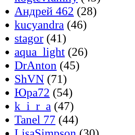
Андрей 462
(28)
kucyandra
(46)
stagor
(41)
aqua_light
(26)
DrAnton
(45)
ShVN
(71)
Юра72
(54)
k_i_r_a
(47)
Tanel 77
(44)
LisaSimpson
(30)