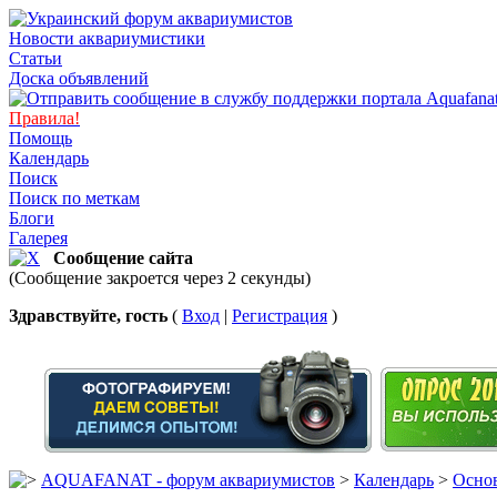
Новости аквариумистики
Статьи
Доска объявлений
Правила!
Помощь
Календарь
Поиск
Поиск по меткам
Блоги
Галерея
Сообщение сайта
(Сообщение закроется через 2 секунды)
Здравствуйте, гость
(
Вход
|
Регистрация
)
AQUAFANAT - форум аквариумистов
>
Календарь
>
Основ