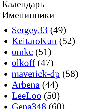
Календарь
Именинники
Sergey33
(49)
KeitaroKun
(52)
omkc
(51)
olkoff
(47)
maverick-dp
(58)
Arbena
(44)
LeeLoo
(50)
Gena348
(60)