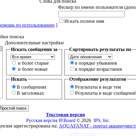
Слова для поиска
Фильтр по имени пользователя (доп
Искать полное имя
помощь по использованию
]
йки поиска
Дополнительные настройки
Искать сообщения за
Сортировать результаты по
и более старые
в порядке убывания
и более новые
в порядке возрастания
Искать
Отображение результатов
В сообщениях
Результаты в виде тем
В заголовках
Результаты в виде сообщени
Текстовая версия
Русская версия
IP.Board
© 2026
IPS, Inc
.
ензия зарегистрирована на:
AQUAFANAT - портал аквариумист