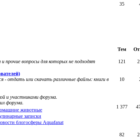
35
Тем
От
 и прочие вопросы для которых не подходят
121
2
вателей)
я - отдать или скачать различные файлы: книги в
10
кой и участниками форума.
ил форума.
1 377
4
омашние животные
улинарные записки
овости блогосферы Aquafanat
82
2