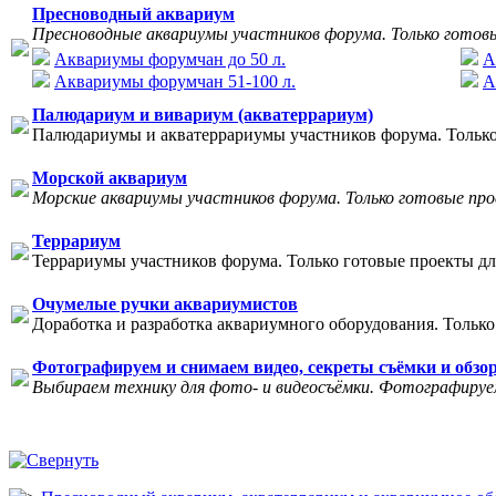
Пресноводный аквариум
Пресноводные аквариумы участников форума. Только готов
Аквариумы форумчан до 50 л.
А
Аквариумы форумчан 51-100 л.
А
Палюдариум и вивариум (акватеррариум)
Палюдариумы и акватеррариумы участников форума. Только
Морской аквариум
Морские аквариумы участников форума. Только готовые пр
Террариум
Террариумы участников форума. Только готовые проекты дл
Очумелые ручки аквариумистов
Доработка и разработка аквариумного оборудования. Только
Фотографируем и снимаем видео, секреты съёмки и обзо
Выбираем технику для фото- и видеосъёмки. Фотографируем