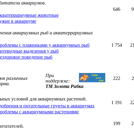
битатели аквариумов.
646
9
кватеррариумные животные
ужие в аквариуме
ечения аквариумных рыб и акватеррариумных
роблемы с плавниками у аквариумных рыб
1 754
2
итевидные выделения у рыб
ездоровое поведение рыб
При
ов различных
222
2
поддержке:
орма.
ТМ Золота Рибка
ьных условий для аквариумных растений.
1 191
2
добрения и питательные грунты в аквариумах
роблемы с аквариумными растениями
199
2
итатателей.