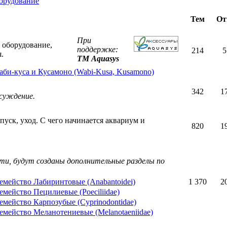
орудование
Тем
От
При
 оборудование,
поддержке:
214
5
.
ТМ Aquasys
аби-куса и Кусамоно (Wabi-Kusa, Kusamono)
342
1
бсуждение.
уск, уход. С чего начинается аквариум и
820
1
сти, будут созданы дополнительные разделы по
емейство Лабиринтовые (Anabantoidei)
1 370
2
емейство Пецилиевые (Poeciliidae)
емейство Карпозубые (Cyprinodontidae)
емейство Меланотениевые (Melanotaeniidae)