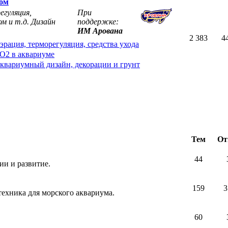
мом
егуляция,
При
м и т.д. Дизайн
поддержке:
ИМ Арована
2 383
4
эрация, терморегуляция, средства ухода
O2 в аквариуме
квариумный дизайн, декорации и грунт
Тем
От
44
и и развитие.
159
3
техника для морского аквариума.
60