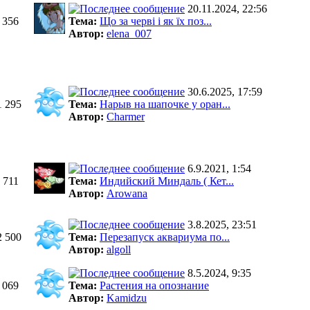
20.11.2024, 22:56
 356
Тема:
Що за черві і як їх поз...
Автор:
elena_007
30.6.2025, 17:59
1 295
Тема:
Нарыв на шапочке у оран...
Автор:
Charmer
6.9.2021, 1:54
 711
Тема:
Индийский Миндаль ( Кет...
Автор:
Arowana
3.8.2025, 23:51
2 500
Тема:
Перезапуск аквариума по...
Автор:
algoll
8.5.2024, 9:35
 069
Тема:
Растения на опознание
Автор:
Kamidzu