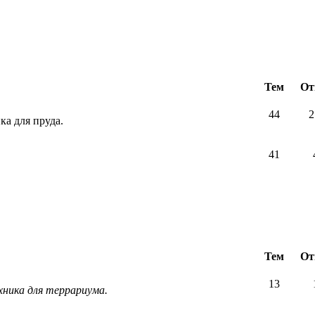
Тем
От
44
2
ка для пруда.
41
Тем
От
13
хника для террариума.