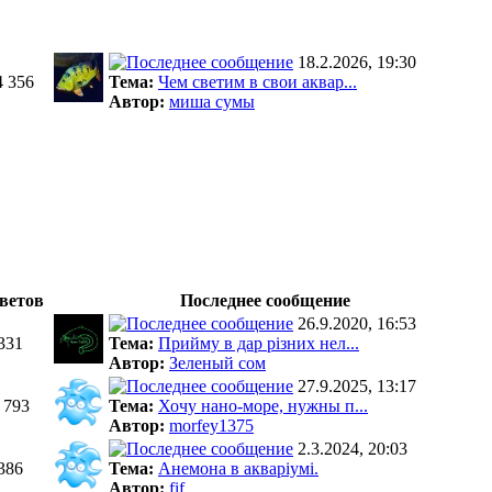
18.2.2026, 19:30
4 356
Тема:
Чем светим в свои аквар...
Автор:
миша сумы
ветов
Последнее сообщение
26.9.2020, 16:53
331
Тема:
Прийму в дар різних нел...
Автор:
Зеленый сом
27.9.2025, 13:17
 793
Тема:
Хочу нано-море, нужны п...
Автор:
morfey1375
2.3.2024, 20:03
386
Тема:
Анемона в акваріумі.
Автор:
fif