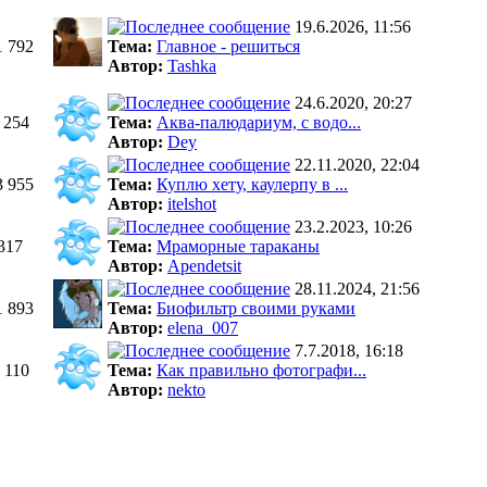
19.6.2026, 11:56
1 792
Тема:
Главное - решиться
Автор:
Tashka
24.6.2020, 20:27
 254
Тема:
Аква-палюдариум, с водо...
Автор:
Dey
22.11.2020, 22:04
3 955
Тема:
Куплю хету, каулерпу в ...
Автор:
itelshot
23.2.2023, 10:26
317
Тема:
Мраморные тараканы
Автор:
Apendetsit
28.11.2024, 21:56
1 893
Тема:
Биофильтр своими руками
Автор:
elena_007
7.7.2018, 16:18
 110
Тема:
Как правильно фотографи...
Автор:
nekto