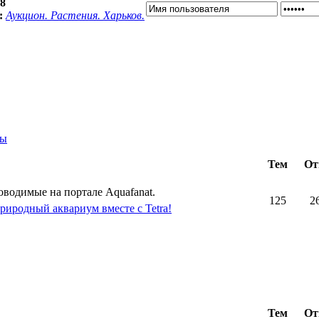
38
:
Аукцион. Растения. Харьков.
ты
Тем
От
оводимые на портале Aquafanat.
125
2
риродный аквариум вместе с Tetra!
Тем
От