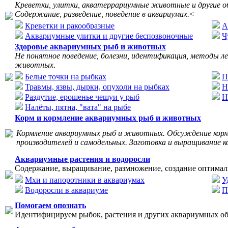
Креветки, улитки, акватеррариумные животные и другие о
Содержание, разведение, поведение в аквариумах.
<
Креветки и ракообразные
А
Аквариумные улитки и другие беспозвоночные
Ч
Здоровье аквариумных рыб и животных
Не понятное поведение, болезни, идентификация, методы л
животных
.
Белые точки на рыбках
П
Травмы, язвы, дырки, опухоли на рыбках
Н
Раздутие, ерошенье чешуи у рыб
Н
Налёты, пятна, "вата" на рыбе
Корм и кормление аквариумных рыб и животных
Кормление аквариумных рыб и животных. Обсуждение корм
производителей и самодельных. Заготовка и выращивание к
Аквариумные растения и водоросли
Содержание, выращивание, размножение, создание оптимал
Мхи и папоротники в аквариумах
У
Водоросли в аквариуме
П
Помогаем опознать
Идентифицируем рыбок, растения и других аквариумных об