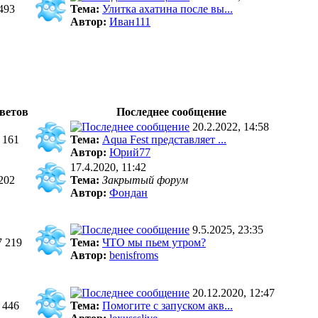
493
Тема:
Улитка ахатина после вы...
Автор:
Иван111
ветов
Последнее сообщение
20.2.2022, 14:58
 161
Тема:
Aqua Fest представляет ...
Автор:
Юрий77
17.4.2020, 11:42
202
Тема:
Закрытый форум
Автор:
Фондан
9.5.2025, 23:35
7 219
Тема:
ЧТО мы пьем утром?
Автор:
benisfroms
20.12.2020, 12:47
 446
Тема:
Помогите с запуском акв...