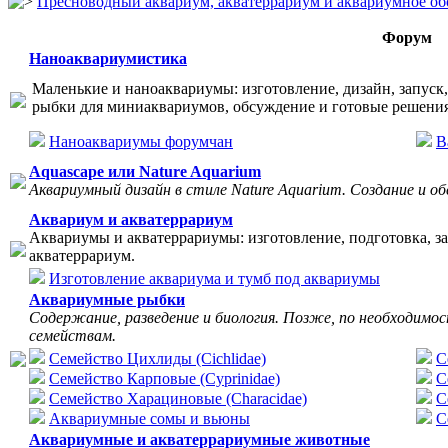
Пресноводный аквариум, акватеррариум и аквариумное об
Форум
Наноаквариумистика
Маленькие и наноаквариумы: изготовление, дизайн, запуск,
рыбки для миниаквариумов, обсуждение и готовые решения
Наноаквариумы форумчан
В
Aquascape или Nature Aquarium
Аквариумный дизайн в стиле Nature Aquarium. Создание и о
Аквариум и акватеррариум
Аквариумы и акватеррариумы: изготовление, подготовка, зап
акватеррариум.
Изготовление аквариума и тумб под аквариумы
Аквариумные рыбки
Содержание, разведение и биология. Позже, по необходимо
семействам.
Семейство Цихлиды (Cichlidae)
С
Семейство Карповые (Cyprinidae)
C
Семейство Харациновые (Characidae)
С
Аквариумные сомы и вьюны
С
Аквариумные и акватеррариумные животные