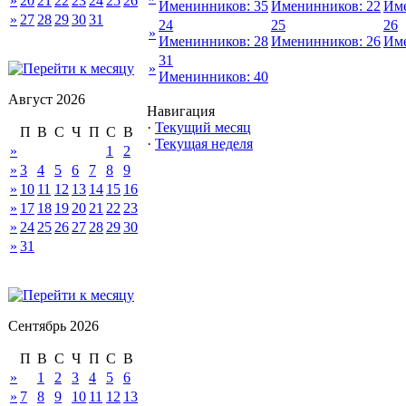
»
20
21
22
23
24
25
26
Именинников: 35
Именинников: 22
Име
»
27
28
29
30
31
24
25
26
»
Именинников: 28
Именинников: 26
Име
31
»
Именинников: 40
Август 2026
Навигация
·
Текущий месяц
П
В
С
Ч
П
С
В
·
Текущая неделя
»
1
2
»
3
4
5
6
7
8
9
»
10
11
12
13
14
15
16
»
17
18
19
20
21
22
23
»
24
25
26
27
28
29
30
»
31
Сентябрь 2026
П
В
С
Ч
П
С
В
»
1
2
3
4
5
6
»
7
8
9
10
11
12
13