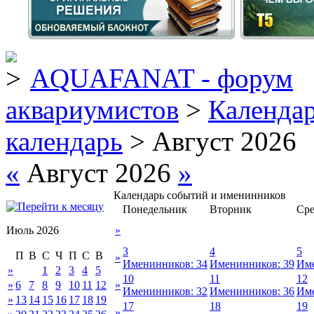
AQUAFANAT - форум
аквариумистов
>
Календа
календарь
> Август 2026
«
Август 2026
»
Календарь событий и именинников
Понедельник
Вторник
Сре
Июль 2026
»
3
4
5
П
В
С
Ч
П
С
В
»
Именинников: 34
Именинников: 39
Име
»
1
2
3
4
5
10
11
12
»
6
7
8
9
10
11
12
»
Именинников: 32
Именинников: 36
Име
»
13
14
15
16
17
18
19
17
18
19
»