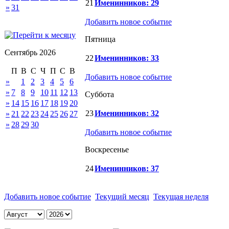
21
Именинников: 29
»
31
Добавить новое событие
Пятница
Сентябрь 2026
22
Именинников: 33
П
В
С
Ч
П
С
В
Добавить новое событие
»
1
2
3
4
5
6
»
7
8
9
10
11
12
13
Суббота
»
14
15
16
17
18
19
20
23
Именинников: 32
»
21
22
23
24
25
26
27
»
28
29
30
Добавить новое событие
Воскресенье
24
Именинников: 37
Добавить новое событие
Текущий месяц
Текущая неделя